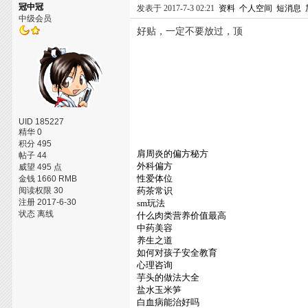
冠中冠
发表于 2017-7-3 02:21
资料
个人空间
短消息
中级会员
好贴，一定不要放过，顶
UID 185227
精华 0
积分 495
肩周炎的偏方秘方
帖子 44
外科偏方
威望 495 点
性爱体位
金钱 1660 RMB
阅读权限 30
药茶常识
注册 2017-6-30
sm玩法
状态 离线
什么肉类营养价值最高
中药美容
养生之道
如何对孩子安全教育
心理咨询
芋头的做法大全
盐水玉米笋
白血病能治好吗