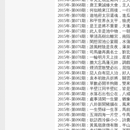
2015年-第068期：唐王秉誠修大會，主
2015年-第069期：何似曉來江雨後，
2015年-第070期：遊地府太宗還魂，
2015年-第071期：和平世界永太平，
2015年-第072期：是王是將不重要，
2015年-第073期：此人非是池中物，
2015年-第074期：華清高樹出離宮，
2015年-第075期：閑想習池公宴罷，
2015年-第076期：誰風輕陰是良夜，
2015年-第077期：司馬徽再薦名士，
2015年-第078期：一輪明月天上挂，
2015年-第079期：膽大忘爲蓬元帥，
2015年-第080期：煙消雲散雙必出，
2015年-第081期：惡人自有惡人治，
2015年-第082期：袁本初敗兵折將，
2015年-第083期：單數必開羊狗雞，
2015年-第084期：半壁江同半壁紅，
2015年-第085期：水落石出包公在，
2015年-第086期：處事清閑一生樂，猶
2015年-第087期：八卦新聞豬腦在，
2015年-第088期：一生勞碌一生享，
2015年-第089期：五湖四海一片空，
2015年-第090期：欲訪西泠蘇小小，
2015年-第091期：黃風嶺唐僧有難，