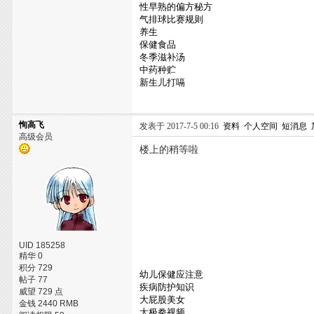
性早熟的偏方秘方
气排球比赛规则
养生
保健食品
冬季滋补汤
中药种贮
新生儿打嗝
恂高飞
发表于 2017-7-5 00:16
资料
个人空间
短消息
高级会员
楼上的稍等啦
UID 185258
精华 0
积分 729
幼儿保健应注意
帖子 77
疾病防护知识
威望 729 点
大屁股美女
金钱 2440 RMB
太极拳视频