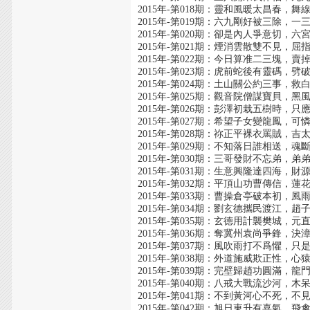
2015年-第018期：靈和風暖太昌春，
2015年-第019期：六九剛好被三除，
2015年-第020期：卻是內人爭意切，
2015年-第021期：煙消雲散雙不見，
2015年-第022期：今日算准二三塊，
2015年-第023期：虎前蛇後有靈碼，
2015年-第024期：土山關公約三事，
2015年-第025期：觀音院僧謀寶貝，
2015年-第026期：彭澤初栽五樹時，
2015年-第027期：希望子女變龍鳳，
2015年-第028期：祢正平裸衣罵賊，
2015年-第029期：不知落日誰相送，
2015年-第030期：三哥發財不忘弟，
2015年-第031期：生意興隆達四海，
2015年-第032期：平頂山功曹傳信，
2015年-第033期：曹操倉亭破本初，
2015年-第034期：劉玄德攜民渡江，
2015年-第035期：玄德用計襲樊城，
2015年-第036期：奪冀州袁尚爭鋒，
2015年-第037期：風吹雨打不爲懼，
2015年-第038期：外道施威欺正性，
2015年-第039期：完壁歸趙功圓滿，
2015年-第040期：八戒大戰流沙河，
2015年-第041期：不到黃河心不死，
2015年-第042期：旭日東升有喜氣，