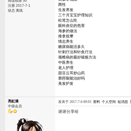
阅读权限 50
两性
注册 2017-7-1
生发养发
状态 离线
三个月宝宝护理知识
松茸怎么吃
眼科炎症的危害
海参的做法
推拿按摩
情志养生
糖尿病能活多久
针刺疗法和针灸疗法
颈椎病的最好锻炼方法
中医养生
老人护理
甜豆云耳炒山药
唇腭裂能治好吗
美发护发
亮虹满
发表于 2017-7-6 09:03
资料
个人空间
短消息
中级会员
谢谢分享哈