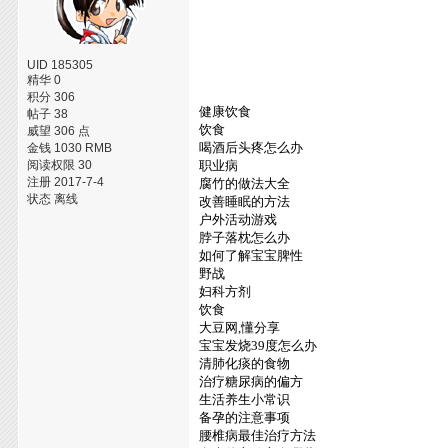
UID 185305
精华 0
积分 306
健康饮食
帖子 38
饮食
威望 306 点
喝酒后头疼怎么办
金钱 1030 RMB
阅读权限 30
职业病
注册 2017-7-4
腐竹的做法大全
状态 离线
改善睡眠的方法
户外活动游戏
脖子落枕怎么办
如何了解宝宝脾性
野战
妇科方剂
饮食
大豆网,懂分享
宝宝发烧39度怎么办
清肺化痰的食物
治疗糖尿病的偏方
生活养生小常识
备孕的注意事项
腰椎病最佳治疗方法