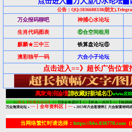
┈┋全年资料区┋┈
万众海浪论坛
»
» 2015年六合彩资料〖六合财富特码诗
当网络繁忙时请选择：
https://bbs.838778.com
（