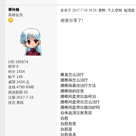
秉玲楠
发表于 2017-7-19 19:56
资料
个人空间
短消息
高级会员
谢谢分享了!
UID 185674
精华 0
积分 1434
腋臭怎么治疗
帖子 148
腰椎病怎么治疗
威望 1434 点
腰椎病最佳治疗方法
金钱 4790 RMB
腰椎病的症状
阅读权限 50
腰椎间盘突出如何治
注册 2017-7-15
腰椎间盘突出怎么治疗
状态 离线
腰椎间盘突出能治好吗
自体血清注射美容
自慰
自慰危害
自慰器
自慰器具