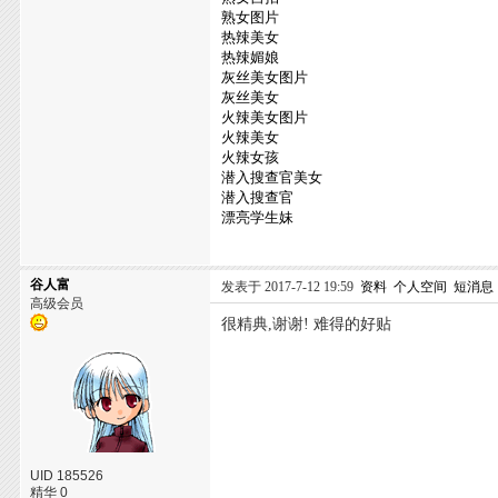
熟女图片
热辣美女
热辣媚娘
灰丝美女图片
灰丝美女
火辣美女图片
火辣美女
火辣女孩
潜入搜查官美女
潜入搜查官
漂亮学生妹
谷人富
发表于 2017-7-12 19:59
资料
个人空间
短消息
高级会员
很精典,谢谢! 难得的好贴
UID 185526
精华 0