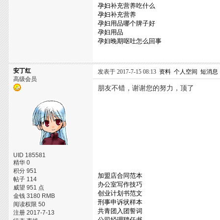
孕妇补充营养吃什么
孕妇补充营养
孕妇用品哪个牌子好
孕妇用品
孕妇晚期呕吐怎么回事
安丁红
发表于 2017-7-15 08:13
资料
个人空间
短消息
高级会员
朋友不错，谢谢您的努力，顶了
UID 185581
精华 0
积分 951
加盟店合同范本
帖子 114
办公室写作技巧
威望 951 点
创业计划书范文
金钱 3180 RMB
刑事申诉状样本
阅读权限 50
共青团入团誓词
注册 2017-7-13
公司经理聘任书