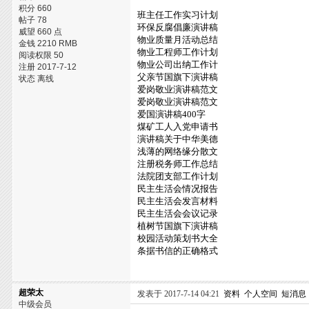
积分 660
班主任工作实习计划
帖子 78
环保反腐倡廉演讲稿
威望 660 点
物业质量月活动总结
金钱 2210 RMB
物业工程师工作计划
阅读权限 50
物业公司出纳工作计
注册 2017-7-12
父亲节国旗下演讲稿
状态 离线
爱岗敬业演讲稿范文
爱岗敬业演讲稿范文
爱国演讲稿400字
煤矿工人入党申请书
演讲稿关于中华美德
浅薄的网络缘分散文
注册税务师工作总结
法院团支部工作计划
民主生活会情况报告
民主生活会发言材料
民主生活会会议记录
植树节国旗下演讲稿
校园活动策划书大全
条据书信的正确格式
超荣太
发表于 2017-7-14 04:21
资料
个人空间
短消息
中级会员