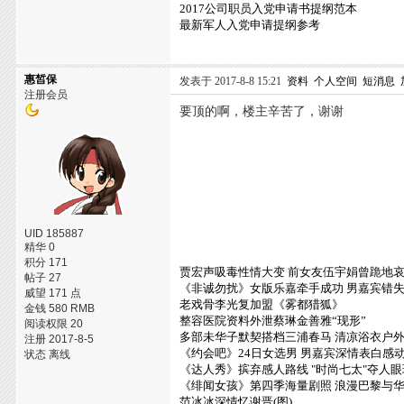
2017公司职员入党申请书提纲范本
最新军人入党申请提纲参考
惠皙保
发表于 2017-8-8 15:21
资料
个人空间
短消息
注册会员
要顶的啊，楼主辛苦了，谢谢
UID 185887
精华 0
积分 171
贾宏声吸毒性情大变 前女友伍宇娟曾跪地
帖子 27
《非诚勿扰》女版乐嘉牵手成功 男嘉宾错
威望 171 点
老戏骨李光复加盟《雾都猎狐》
金钱 580 RMB
整容医院资料外泄蔡琳金善雅“现形”
阅读权限 20
多部未华子默契搭档三浦春马 清凉浴衣户
注册 2017-8-5
《约会吧》24日女选男 男嘉宾深情表白感
状态 离线
《达人秀》摈弃感人路线 "时尚七太"夺人眼
《绯闻女孩》第四季海量剧照 浪漫巴黎与
范冰冰深情忆谢晋(图)