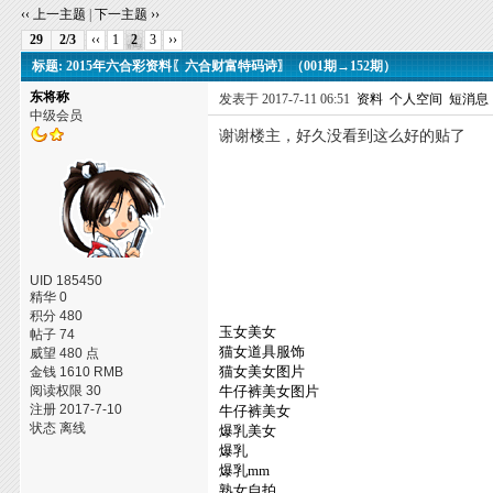
‹‹ 上一主题
|
下一主题 ››
29
2/3
‹‹
1
2
3
››
标题: 2015年六合彩资料〖六合财富特码诗〗（001期→152期）
东将称
发表于 2017-7-11 06:51
资料
个人空间
短消息
中级会员
谢谢楼主，好久没看到这么好的贴了
UID 185450
精华 0
积分 480
玉女美女
帖子 74
猫女道具服饰
威望 480 点
猫女美女图片
金钱 1610 RMB
阅读权限 30
牛仔裤美女图片
注册 2017-7-10
牛仔裤美女
状态 离线
爆乳美女
爆乳
爆乳mm
熟女自拍