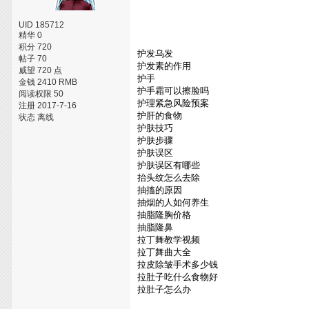
UID 185712
精华 0
积分 720
护发乌发
帖子 70
护发素的作用
威望 720 点
护手
金钱 2410 RMB
护手霜可以擦脸吗
阅读权限 50
护理紧急风险预案
注册 2017-7-16
护肝的食物
状态 离线
护肤技巧
护肤步骤
护肤误区
护肤误区有哪些
抬头纹怎么去除
抽搐的原因
抽烟的人如何养生
抽脂隆胸价格
抽脂隆鼻
拉丁舞教学视频
拉丁舞曲大全
拉皮除皱手术多少钱
拉肚子吃什么食物好
拉肚子怎么办