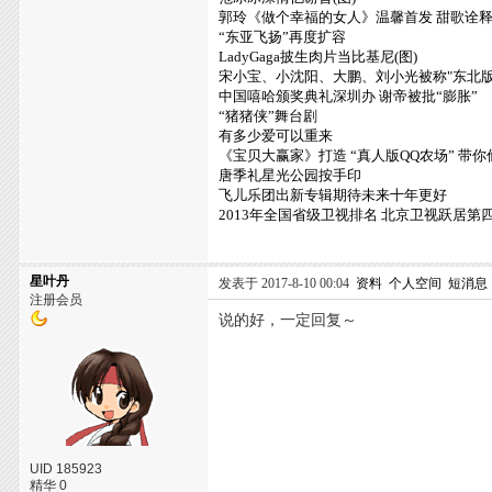
郭玲《做个幸福的女人》温馨首发 甜歌诠
“东亚飞扬”再度扩容
LadyGaga披生肉片当比基尼(图)
宋小宝、小沈阳、大鹏、刘小光被称"东北版F
中国嘻哈颁奖典礼深圳办 谢帝被批“膨胀”
“猪猪侠”舞台剧
有多少爱可以重来
《宝贝大赢家》打造 “真人版QQ农场” 带
唐季礼星光公园按手印
飞儿乐团出新专辑期待未来十年更好
2013年全国省级卫视排名 北京卫视跃居第
星叶丹
发表于 2017-8-10 00:04
资料
个人空间
短消息
注册会员
说的好，一定回复～
UID 185923
精华 0