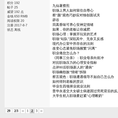
积分 192
九仙薯蓣煎
帖子 25
职场上男人如何留住自尊心
威望 192 点
察“颜”观色巧妙应对独创面试关
金钱 650 RMB
辟谷
阅读权限 20
茼蒿香味可养心安神定情绪
注册 2017-8-7
如果，你的老板让你减肥
状态 离线
职场心理：掌握开玩笑的艺术
职场“站队”深陷其中、无奈又反感
现代办公室中所存在的法则
改变心态避免职场频繁“闪离”
职业倦怠怎么办？
《同事三分亲》：职业母亲向前冲
对抗职场压力的心理安全指标
点评80后职场新人的“通病”
职场幽怨族“情绪”拆除
察言观色：职场遭遇领导不如自己怎么办
如何得到老板的赏识
毕业生四项择业就业法则
普华永道交大女硕士病逝因过劳死背后的反
大学生初入职场要赶紧“心理断奶”
29
2/3
‹‹
1
2
3
››