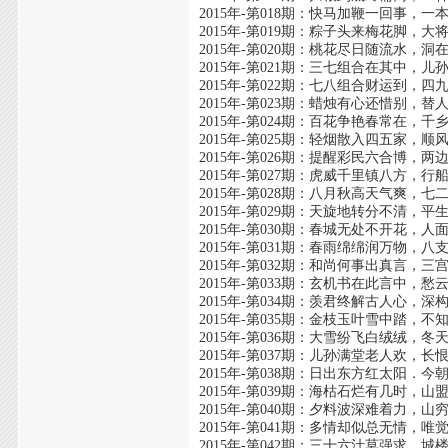
2015年-第018期：快马加鞭一回事，一
2015年-第019期：粽子头来梅花脚，大
2015年-第020期：桃花尽日随流水，洞
2015年-第021期：三七组合在其中，儿
2015年-第022期：七八组合财运到，四
2015年-第023期：蜡烛有心还惜别，替
2015年-第024期：百花争艳春常在，千
2015年-第025期：轻烟散入四五家，顺
2015年-第026期：提醒彩民六合博，两
2015年-第027期：虎威千里镇八方，行
2015年-第028期：八月秋高天气爽，七
2015年-第029期：天旋地转分不清，平
2015年-第030期：春城无处不开花，人
2015年-第031期：春雨绵绵润万物，八
2015年-第032期：和尚何事出真言，三
2015年-第033期：玄机书在此言中，愁
2015年-第034期：羡君终解古人心，深
2015年-第035期：金枝玉叶雪中踏，不
2015年-第036期：大雪纷飞白绒绒，冬
2015年-第037期：儿孙满堂老人欢，长
2015年-第038期：日出东方红太阳．今
2015年-第039期：海枯石烂有几时，山
2015年-第040期：夕料波深难着力，山
2015年-第041期：多情却似总无情，唯
2015年-第042期：三十六汁莫强求，城