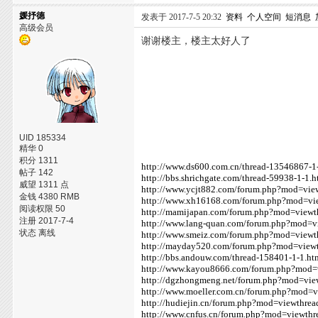
媛抒德
发表于 2017-7-5 20:32
资料
个人空间
短消息
高级会员
谢谢楼主，楼主太好人了
UID 185334
精华 0
积分 1311
http://www.ds600.com.cn/thread-13546867-1
帖子 142
http://bbs.shrichgate.com/thread-59938-1-1.h
威望 1311 点
http://www.ycjt882.com/forum.php?mod=vi
金钱 4380 RMB
http://www.xh16168.com/forum.php?mod=vi
阅读权限 50
http://mamijapan.com/forum.php?mod=view
注册 2017-7-4
http://www.lang-quan.com/forum.php?mod=
状态 离线
http://www.smeiz.com/forum.php?mod=view
http://mayday520.com/forum.php?mod=view
http://bbs.andouw.com/thread-158401-1-1.ht
http://www.kayou8666.com/forum.php?mod
http://dgzhongmeng.net/forum.php?mod=vi
http://www.moeller.com.cn/forum.php?mod=
http://hudiejin.cn/forum.php?mod=viewthre
http://www.cnfus.cn/forum.php?mod=viewth