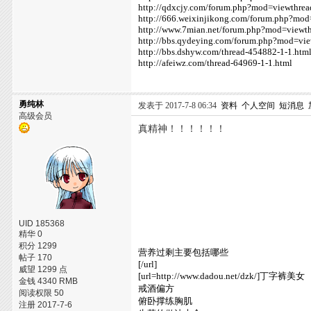
http://qdxcjy.com/forum.php?mod=viewthre
http://666.weixinjikong.com/forum.php?mo
http://www.7mian.net/forum.php?mod=viewt
http://bbs.qydeying.com/forum.php?mod=vi
http://bbs.dshyw.com/thread-454882-1-1.htm
http://afeiwz.com/thread-64969-1-1.html
勇纯林
发表于 2017-7-8 06:34
资料
个人空间
短消息
高级会员
真精神！！！！！！
UID 185368
精华 0
积分 1299
营养过剩主要包括哪些
帖子 170
[/url]
威望 1299 点
[url=http://www.dadou.net/dzk/]丁字裤美女
金钱 4340 RMB
戒酒偏方
阅读权限 50
俯卧撑练胸肌
注册 2017-7-6