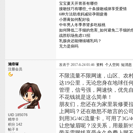
宝宝夏天开胃茶有哪些
接吻技巧有哪些_十条接吻戒律享受爱情
6种方法助准妈减轻孕期疲倦
小唇膏如何配好妆
中年男人冬季养肾多吃核桃
如何降低二手烟的危害_如何避免二手烟的
战胜职场焦虑13招
乳腺炎还能继续哺乳吗？
无力是病吗
湳痱塚
发表于 2017-6-24 01:46
资料
个人空间
短消息
注册会员
不限流量不限网速，山区、农村
达19公里，无论您身在地球任
管理，信号强，网速快，优先
不花钱就是这么简单！
朋友们，您还在为家里装修要
上网吗？还在敢怒不敢言的公
UID 185076
到用3G/4G流量卡，可用了3
精华 0
积分 142
让您皱眉呢？没关系，用最新95
帖子 8
带无需网线享受永久免费上网