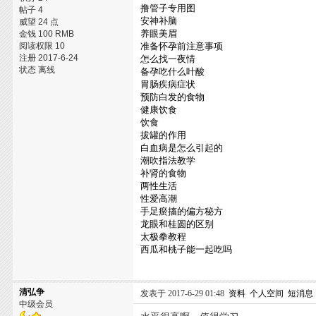
撸管子专用图
帖子 4
安神补脑
威望 24 点
养眼美眉
金钱 100 RMB
阅读权限 10
准备怀孕前注意事项
注册 2017-6-24
怎么找一夜情
状态 离线
备孕吃什么叶酸
胃肠疾病症状
预防白发的食物
健康饮食
饮食
拔罐的作用
白血病是怎么引起的
潮吹指法教学
补肾的食物
两性生活
性爱高潮
手足瘀搐的偏方秘方
龙眼和桂圆的区别
太极拳教程
西瓜和桃子能一起吃吗
清弘争
发表于 2017-6-29 01:48
资料
个人空间
短消息
中级会员