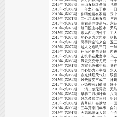
2015年-第068期：三山五狱终是情，飞
2015年-第069期：一年之汁在于春，一
2015年-第070期：你猜他猜在家猜，云
2015年-第071期：二七江水向五流，与
2015年-第072期：左右是码亦是马。东
2015年-第073期：旭日照山亦照水，天
2015年-第074期：东风西北四处平，主
2015年-第075期：尽心尽力尽忠职，扬
2015年-第076期：两手腾空谁来合，五
2015年-第077期：趁人之危吼三门，一
2015年-第078期：死后还把自身献，內
2015年-第079期：玄机书在此言中，乌
2015年-第080期：风云突变青龙现，一
2015年-第081期：农家无收怨牛马。身
2015年-第082期：同心协力万事成，水
2015年-第083期：春光灿烂天气好，双
2015年-第084期：风云骤变三成二，神
2015年-第085期：花街柳巷到处游，婊
2015年-第086期：一清二楚无异议，无
2015年-第087期：早春二月柳叶垂，八
2015年-第088期：好名多磨过三河，明
2015年-第089期：青草绿叶布满地，一
2015年-第090期：三羊开泰旧年事，自
2015年-第091期：天高地厚无人知，斗