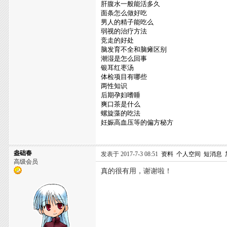
肝腹水一般能活多久
面条怎么做好吃
男人的精子能吃么
弱视的治疗方法
竞走的好处
脑发育不全和脑瘫区别
潮湿是怎么回事
银耳红枣汤
体检项目有哪些
两性知识
后期孕妇嗜睡
爽口茶是什么
螺旋藻的吃法
妊娠高血压等的偏方秘方
盎础春
发表于 2017-7-3 08:51
资料
个人空间
短消息
高级会员
真的很有用，谢谢啦！