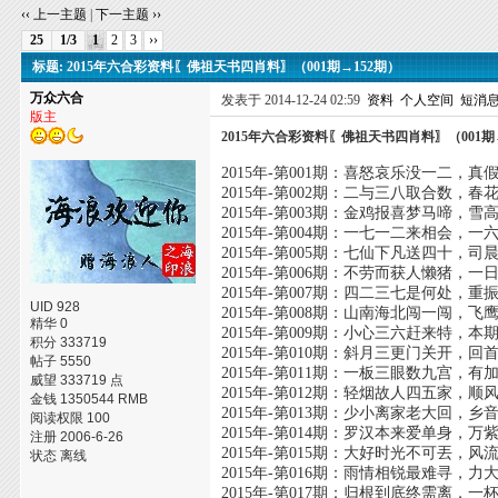
‹‹ 上一主题
|
下一主题 ››
25
1/3
1
2
3
››
标题: 2015年六合彩资料〖佛祖天书四肖料〗（001期→152期）
万众六合
发表于 2014-12-24 02:59
资料
个人空间
短消
版主
2015年六合彩资料〖佛祖天书四肖料〗（001期
2015年-第001期：喜怒哀乐没一二，真
2015年-第002期：二与三八取合数，春
2015年-第003期：金鸡报喜梦马啼，雪
2015年-第004期：一七一二来相会，一
2015年-第005期：七仙下凡送四十，司
2015年-第006期：不劳而获人懒猪，一
2015年-第007期：四二三七是何处，重
UID 928
2015年-第008期：山南海北闯一闯，飞
精华 0
2015年-第009期：小心三六赶来特，本
积分 333719
2015年-第010期：斜月三更门关开，回
帖子 5550
2015年-第011期：一板三眼数九宫，有
威望 333719 点
2015年-第012期：轻烟故人四五家，顺
金钱 1350544 RMB
2015年-第013期：少小离家老大回，乡
阅读权限 100
2015年-第014期：罗汉本来爱单身，万
注册 2006-6-26
2015年-第015期：大好时光不可丟，风
状态 离线
2015年-第016期：雨情相锐最难寻，力
2015年-第017期：归根到底终需离，一