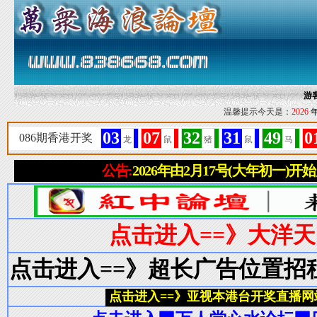
游
温馨提示今天是：
2026