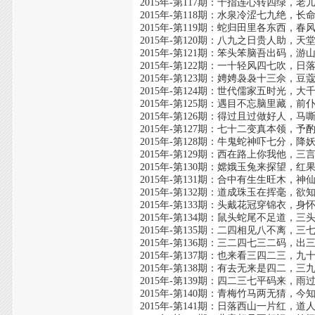
2015年-第117期：十指连心转四绿，老
2015年-第118期：水泉冷涩七九绝，长
2015年-第119期：蛇归田里各东西，春
2015年-第120期：八九之日贵人助，天
2015年-第121期：笨头笨脑吾出码，游
2015年-第122期：一十轻风四七吹，日
2015年-第123期：娉娉袅袅十三佘，豆
2015年-第124期：世代儒家五时光，大
2015年-第125期：遇目不忘脑里藏，前
2015年-第126期：得过且过做好人，马
2015年-第127期：七十二变真本领，予
2015年-第128期：牛鬼蛇神吓七分，降
2015年-第129期：西在路上你我他，三
2015年-第130期：嫦娥玉兔来探望，红
2015年-第131期：合中有生生旺木，神
2015年-第132期：道成珠玉在挥毫，欲
2015年-第133期：头戴花冠穿锦衣，身
2015年-第134期：鼠头蛇尾不足道，三
2015年-第135期：二四相见八不离，三
2015年-第136期：三二四七三二码，出
2015年-第137期：也来看三四二三，九
2015年-第138期：有去无来是四二，三
2015年-第139期：四二三七平码来，雨
2015年-第140期：青梅竹马两无猜，今
2015年-第141期：日落西山一片红，道