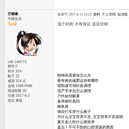
巴饶溆
发表于 2017-6-11 14:23
资料
个人空间
短消息
中级会员
选个好的 才有保证 这话没错
UID 184771
精华 0
积分 324
精神高度紧张怎么办
帖子 22
最有效的减肥运动有哪些
威望 324 点
肾阳虚可用针灸调理
金钱 1090 RMB
阅读权限 30
流产手术后怎么调理
注册 2017-6-2
户外如何解暑
状态 离线
备孕能吃葱吗
鮧鱼尾
骑自行车穿什么裤子
为什么宝宝营养不良_宝宝营养不良原因
夏天老人吃什么粥营养
盘点！不可不防的口腔溃疡的诱因