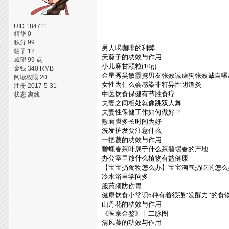
UID 184711
精华 0
积分 99
男人喝咖啡的利弊
帖子 12
天葵子的功效与作用
威望 99 点
小儿麻甘颗粒(10g)
金钱 340 RMB
金星秀吴敏霞携男友张效诚虐狗张效诚自曝
阅读权限 20
女性为什么会感染非特异性阴道炎
注册 2017-5-31
中医饮食保健有节胜食疗
状态 离线
夫妻之间相处就像跳双人舞
夫妻性保健工作如何做好？
敷面膜多长时间为好
洗发护发要注意什么
一把蔑的功效与作用
碧螺春茶叶属于什么茶碧螺春的产地
办公室里放什么植物有益健康
【宝宝扔食物怎么办】宝宝淘气扔吃的怎么
冷水浴里学问多
服药须防伤胃
健康饮食小常识6种有着很强”发酵力”的食
山丹花的功效与作用
《医宗金鉴》十二脉图
清风藤的功效与作用