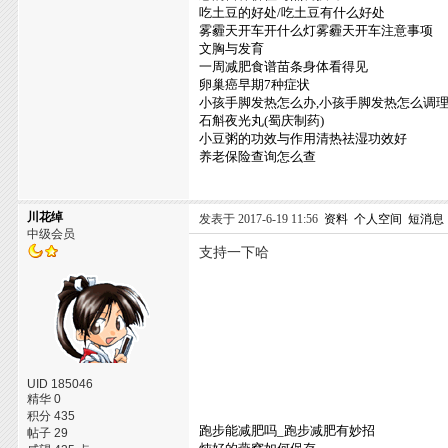
吃土豆的好处/吃土豆有什么好处
雾霾天开车开什么灯雾霾天开车注意事项
文胸与发育
一周减肥食谱苗条身体看得见
卵巢癌早期7种症状
小孩手脚发热怎么办,小孩手脚发热怎么调理
石斛夜光丸(蜀庆制药)
小豆粥的功效与作用清热祛湿功效好
养老保险查询怎么查
川花绰
发表于 2017-6-19 11:56
资料
个人空间
短消息
中级会员
支持一下哈
UID 185046
精华 0
积分 435
跑步能减肥吗_跑步减肥有妙招
帖子 29