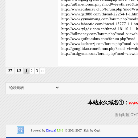
http://ui8.me/forum.php?mod=viewthread&t
http://www.ecshuizu.club/forum.php?mod=v
http://www.qzt888.com/thread-22254-1-1.htm
http://www.yymaimang.com/forum.php?mod
http://www.fahaotie.com/thread-15777-1-1.ht
http://www.tylgdx.com.cn/thread-18110-1-1.
http://hdlmoney.com/forum.php?mod=viewt
http://www.guihuashus.com/forum.php?mod
http://www.kashenzj.com/forum.php?mod=v
http://gonglidao.com/forum.php?mod=viewt
http://m.dgymm.com/forum.php?mod=viewt
27
1/3
1
2
3
››
本站永久域名①：
www
当前时区 GMT+8
Powered by
Discuz!
5.5.0
© 2001-2007, Skin by
Cool