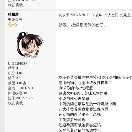
注册 2014-10-30
状态 离线
镇柏爱
发表于 2017-5-28 08:13
资料
个人空间
短消息
中级会员
沙发，板凳都没偶的份了。
UID 184637
精华 0
积分 336
吃空心菜会抽筋吗,空心菜吃了会抽筋吗,空
帖子 27
滥用药物小心惹上继发性抑郁症
威望 336 点
测试你的“敢”性程度
金钱 1130 RMB
阅读权限 30
健康饮料DIY，美味无副作用
注册 2017-5-26
小说与性心理禁忌
状态 离线
中药的禁忌最常见的十种滋补中药
八大排毒养颜食物赛过保养品
运动前的误区绝不可忽视
宝侨牌多维冲剂
吃避孕药可以治青春痘吗
葱的营养价值与烹调技巧