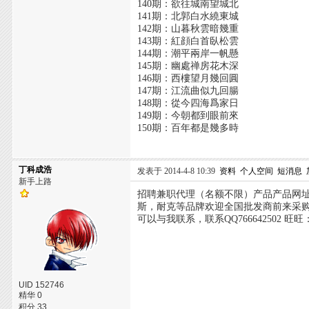
140期：欲往城南望城北
141期：北郭白水繞東城
142期：山暮秋雲暗幾重
143期：紅顔白首臥松雲
144期：潮平兩岸一帆懸
145期：幽處禅房花木深
146期：西樓望月幾回圓
147期：江流曲似九回腸
148期：從今四海爲家日
149期：今朝都到眼前來
150期：百年都是幾多時
丁科成浩
发表于 2014-4-8 10:39
资料
个人空间
短消息
新手上路
招聘兼职代理（名额不限）产品产品网址：http
斯，耐克等品牌欢迎全国批发商前来采购
可以与我联系，联系QQ766642502 旺旺
UID 152746
精华 0
积分 33