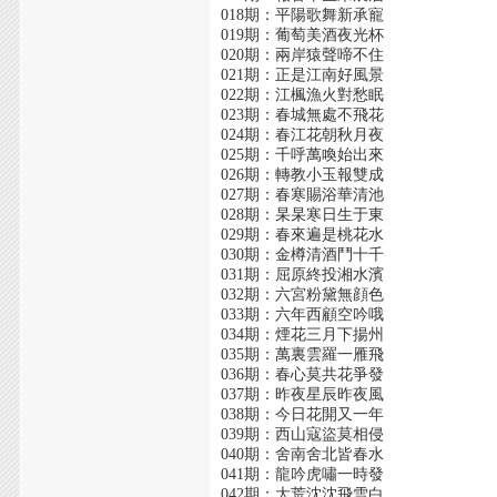
018期：平陽歌舞新承寵
019期：葡萄美酒夜光杯
020期：兩岸猿聲啼不住
021期：正是江南好風景
022期：江楓漁火對愁眠
023期：春城無處不飛花
024期：春江花朝秋月夜
025期：千呼萬喚始出來
026期：轉教小玉報雙成
027期：春寒賜浴華清池
028期：杲杲寒日生于東
029期：春來遍是桃花水
030期：金樽清酒鬥十千
031期：屈原終投湘水濱
032期：六宮粉黛無顔色
033期：六年西顧空吟哦
034期：煙花三月下揚州
035期：萬裏雲羅一雁飛
036期：春心莫共花爭發
037期：昨夜星辰昨夜風
038期：今日花開又一年
039期：西山寇盜莫相侵
040期：舍南舍北皆春水
041期：龍吟虎嘯一時發
042期：大荒沈沈飛雪白