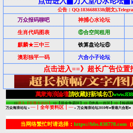
┈┋全年资料区┋┈
万众海浪论坛
»
» 万众海浪论坛2010年●香港六合彩●（
当网络繁忙时请选择：
https://bbs.838778.com
（