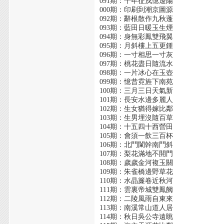
091期：十年征戍憶遼陽
000期：印刷到潮京圖源
092期：辭根散作九秋蓬
093期：藍田日暖玉生煙
094期：身無彩鳳雙飛翼
095期：月斜樓上五更鍾
096期：一寸相思一寸灰
097期：桃花盡日隨流水
098期：一片冰心在玉壺
099期：憶昔霓旌下南苑
100期：三月三日天氣新
101期：長安水邊多麗人
102期：生女猶得嫁比鄰
103期：生男埋沒隨百草
104期：十五四十西營田
105期：會須一飲三百杯
106期：北鬥闌幹南鬥斜
107期：梨花滿地不開門
108期：歲歲金河複玉關
109期：朱雀橋邊野草花
110期：水晶簾卷近秋河
111期：雲裏帝城雙鳳阙
112期：二陵風雨自東來
113期：南溪常山道人居
114期：秋日吳公寺遠眺