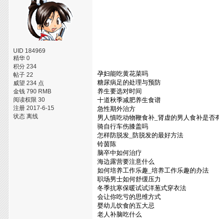
UID 184969
精华 0
积分 234
孕妇能吃黄花菜吗
帖子 22
糖尿病足的处理与预防
威望 234 点
养生要选对时间
金钱 790 RMB
阅读权限 30
十道秋季减肥养生食谱
注册 2017-6-15
急性期外治方
状态 离线
男人慎吃动物鞭食补_肾虚的男人食补是否
骑自行车伤膝盖吗
怎样防脱发_防脱发的最好方法
铃茵陈
脑卒中如何治疗
海边露营要注意什么
如何培养工作乐趣_培养工作乐趣的办法
职场男士如何舒缓压力
冬季抗寒保暖试试洋葱式穿衣法
会让你吃亏的思维方式
婴幼儿饮食的五大忌
老人补脑吃什么