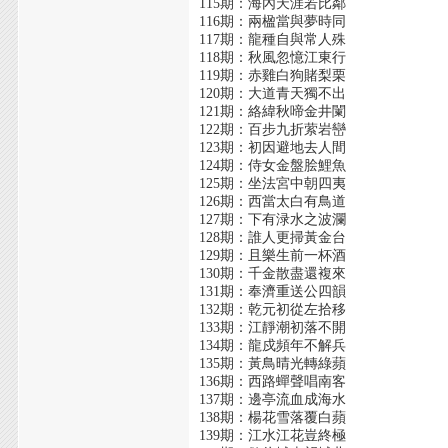
115期：海內天涯若比鄰
116期：兩楹當與夢時同
117期：龍種自與常人殊
118期：秋風忽憶江東行
119期：赤雞白狗賭梨栗
120期：大道青天獨不出
121期：絡緯秋啼金井闌
122期：百步九折萦岩巒
123期：初因避地去人間
124期：侍女金盤脍鯉魚
125期：坐法宮中朝四夷
126期：西當太白有鳥道
127期：下有渌水之波瀾
128期：誰人更掃黃金台
129期：且樂生前一杯酒
130期：千金散盡還複來
131期：奉濟重送公四韻
132期：乾元初從左拾移
133期：江靜潮初落不開
134期：龍戍頻年不解兵
135期：黃鳥晴光轉綠蘋
136期：西路蟬聲唱南客
137期：邊亭流血成海水
138期：楊花雪落覆白蘋
139期：江水江花豈終極