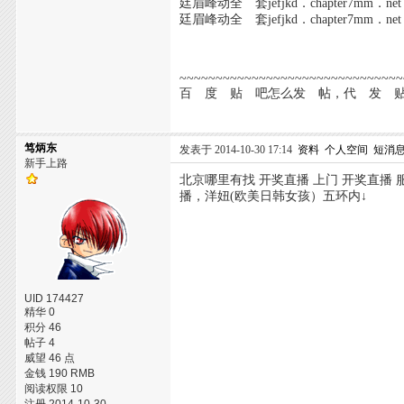
廷眉峰动全 套jefjkd．chapter7mm．net
廷眉峰动全 套jefjkd．chapter7mm．net
~~~~~~~~~~~~~~~~~~~~~~~~~~~~~~~
百 度 贴 吧怎么发 帖，代 发 贴， 350
笃炳东
发表于 2014-10-30 17:14
资料
个人空间
短消
新手上路
北京哪里有找 开奖直播 上门 开奖直播 服
播，洋妞(欧美日韩女孩）五环内↓
UID 174427
精华 0
积分 46
帖子 4
威望 46 点
金钱 190 RMB
阅读权限 10