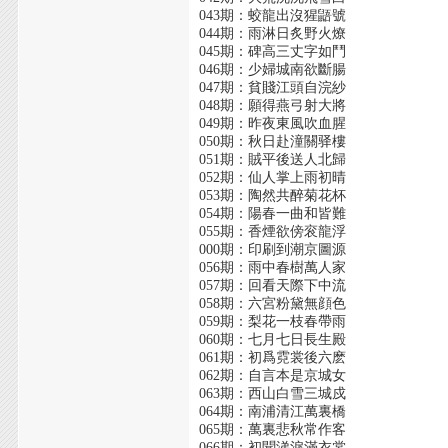
043期：蛟龍出沒猩鼯號
044期：雨淋日炙野火燎
045期：碑高三丈字如鬥
046期：少婦城南欲斷腸
047期：貧賤江頭自浣紗
048期：願得燕弓射大將
049期：昨夜東風吹血腥
050期：秋日赴潼關驿樓
051期：賊平後送人北歸
052期：仙人掌上雨初晴
053期：陶然共醉菊花杯
054期：陽春一曲和皆難
055期：香煙欲傍衮龍浮
000期：印刷到潮京圖源
056期：雨中春樹萬人家
057期：回看天際下中流
058期：六宮粉黛無顔色
059期：梨花一枝春帶雨
060期：七月七日長生殿
061期：初爲霓裳後六麽
062期：自言本是京城女
063期：西山白雪三城戍
064期：南浦清江萬裏橋
065期：萬裏悲秋常作客
066期：初聞涕淚滿衣裳