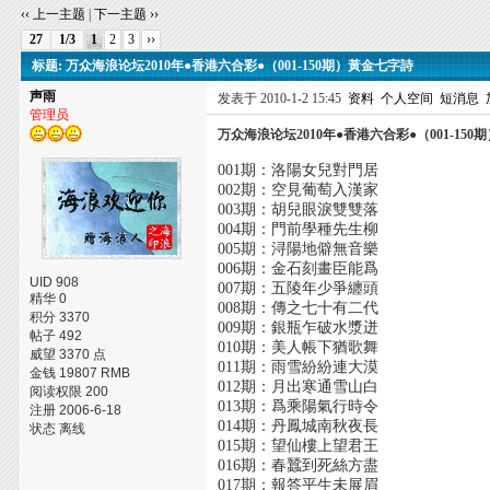
‹‹ 上一主题
|
下一主题 ››
27
1/3
1
2
3
››
标题: 万众海浪论坛2010年●香港六合彩●（001-150期）黃金七字詩
声雨
发表于 2010-1-2 15:45
资料
个人空间
短消息
管理员
万众海浪论坛2010年●香港六合彩●（001-15
001期：洛陽女兒對門居
002期：空見葡萄入漢家
003期：胡兒眼淚雙雙落
004期：門前學種先生柳
005期：浔陽地僻無音樂
006期：金石刻畫臣能爲
UID 908
007期：五陵年少爭纏頭
精华 0
008期：傳之七十有二代
积分 3370
009期：銀瓶乍破水漿迸
帖子 492
010期：美人帳下猶歌舞
威望 3370 点
011期：雨雪紛紛連大漠
金钱 19807 RMB
012期：月出寒通雪山白
阅读权限 200
013期：爲乘陽氣行時令
注册 2006-6-18
014期：丹鳳城南秋夜長
状态 离线
015期：望仙樓上望君王
016期：春蠶到死絲方盡
017期：報答平生未展眉