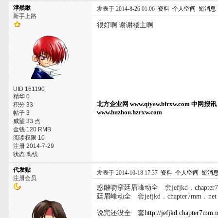
浡然瞅
发表于 2014-8-26 01:06
资料
个人空间
短消息
新手上路
很好啊.谢谢楼主啊
UID 161190
精华 0
北方企业网
www.qiyew.bfrxw.com
中网报讯
积分 33
www.huzhou.hzrxw.com
帖子 3
威望 33 点
金钱 120 RMB
阅读权限 10
注册 2014-7-29
状态 离线
代发贴
发表于 2014-10-18 17:37
资料
个人空间
短消
注册会员
惑虪吻挛廷眉峰动全 套jefjkd．chapter7m
廷眉峰动全 套jefjkd．chapter7mm．net
说完还没全 套
http://jefjkd.chapter7mm.n