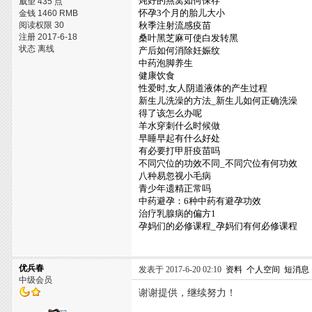
炖好的燕窝如何保存
威望 435 点
怀孕3个月的胎儿大小
金钱 1460 RMB
阅读权限 30
秋季注射流感疫苗
注册 2017-6-18
桑叶黑芝麻可使白发转黑
状态 离线
产后如何消除妊娠纹
中药泡脚养生
健康饮食
性爱时,女人阴道液体的产生过程
新生儿洗澡的方法_新生儿如何正确洗澡
得了该怎么办呢
羊水穿刺什么时候做
早睡早起有什么好处
有必要打甲肝疫苗吗
不同穴位的功效不同_不同穴位有何功效
八种易忽视小毛病
青少年遗精正常吗
中药避孕：6种中药有避孕功效
治疗乳腺病的偏方1
孕妈们的必修课程_孕妈们有何必修课程
优兵春
发表于 2017-6-20 02:10
资料
个人空间
短消息
中级会员
谢谢提供，继续努力！