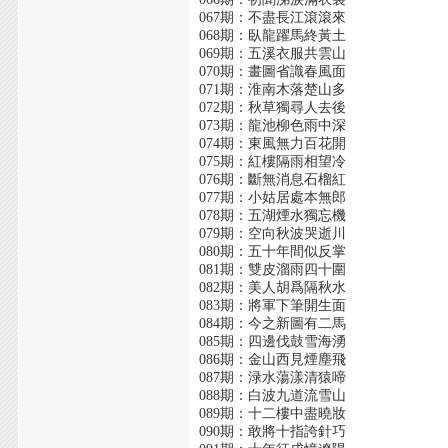
067期：不盡長江滾滾來
068期：臥龍躍馬終黃土
069期：五溪衣服共雲山
070期：畫圖省識春風面
071期：淮南木落楚山多
072期：秋草獨尋人去後
073期：龍池柳色雨中深
074期：東風無力百花開
075期：紅樓隔雨相望冷
076期：斷無消息石榴紅
077期：小姑居處本無郎
078期：五湖煙水獨忘機
079期：空向秋波哭逝川
080期：五十年間似反掌
081期：雙皮溜雨四十圍
082期：美人胡爲隔秋水
083期：將軍下筆開生面
084期：今之新圖有二馬
085期：四邊伐鼓雪海湧
086期：金山西見煙塵飛
087期：渌水蕩漾清猿啼
088期：白波九道流雪山
089期：十二樓中盡曉妝
090期：敢將十指誇針巧