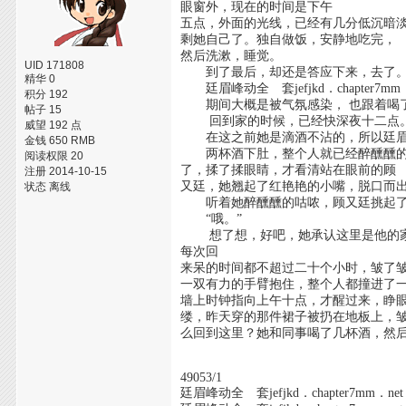
眼窗外，现在的时间是下午
五点，外面的光线，已经有几分低沉暗
剩她自己了。独自做饭，安静地吃完，
然后洗漱，睡觉。
UID 171808
到了最后，却还是答应下来，去了
精华 0
廷眉峰动全 套jefjkd．chapter7
积分 192
期间大概是被气氛感染， 也跟着喝
帖子 15
回到家的时候，已经快深夜十二点
威望 192 点
在这之前她是滴酒不沾的，所以廷眉峰动全 套
金钱 650 RMB
两杯酒下肚，整个人就已经醉醺醺的了
阅读权限 20
了，揉了揉眼睛，才看清站在眼前的顾
注册 2014-10-15
又廷，她翘起了红艳艳的小嘴，脱口而出
状态 离线
听着她醉醺醺的咕哝，顾又廷挑起了一
“哦。”
想了想，好吧，她承认这里是他的家
每次回
来呆的时间都不超过二十个小时，皱了皱鼻子，
一双有力的手臂抱住，整个人都撞进了
墙上时钟指向上午十点，才醒过来，睁
缕，昨天穿的那件裙子被扔在地板上，
么回到这里？她和同事喝了几杯酒，然
49053/1
廷眉峰动全 套jefjkd．chapter7mm．net