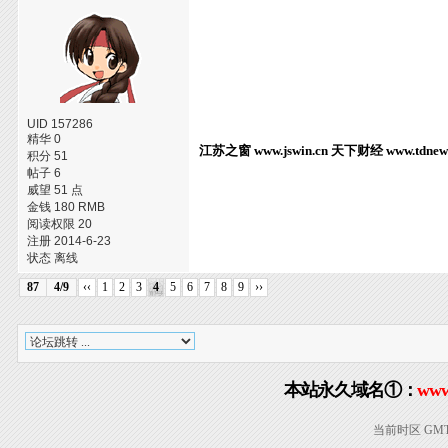
UID 157286
精华 0
江苏之窗
www.jswin.cn
天下财经
www.tdnew
积分 51
帖子 6
威望 51 点
金钱 180 RMB
阅读权限 20
注册 2014-6-23
状态 离线
87
4/9
‹‹
1
2
3
4
5
6
7
8
9
››
本站永久域名①：
www
当前时区 GMT+8