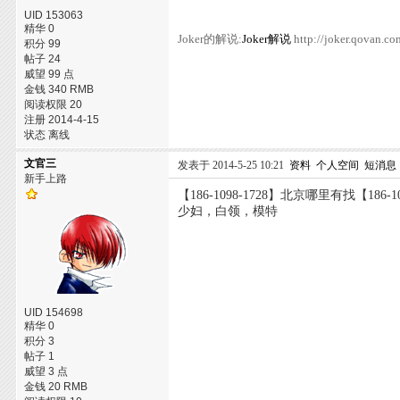
UID 153063
精华 0
Joker的解说:
Joker解说
http://joker.qovan.co
积分 99
帖子 24
威望 99 点
金钱 340 RMB
阅读权限 20
注册 2014-4-15
状态 离线
文官三
发表于 2014-5-25 10:21
资料
个人空间
短消息
新手上路
【186-1098-1728】北京哪里有找【18
少妇，白领，模特
UID 154698
精华 0
积分 3
帖子 1
威望 3 点
金钱 20 RMB