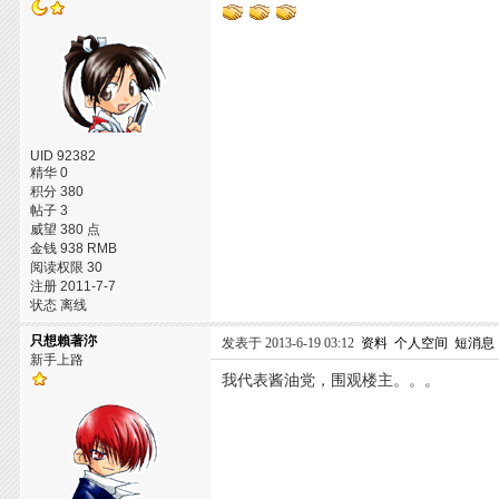
UID 92382
精华 0
积分 380
帖子 3
威望 380 点
金钱 938 RMB
阅读权限 30
注册 2011-7-7
状态 离线
只想賴著沵
发表于 2013-6-19 03:12
资料
个人空间
短消息
新手上路
我代表酱油党，围观楼主。。。