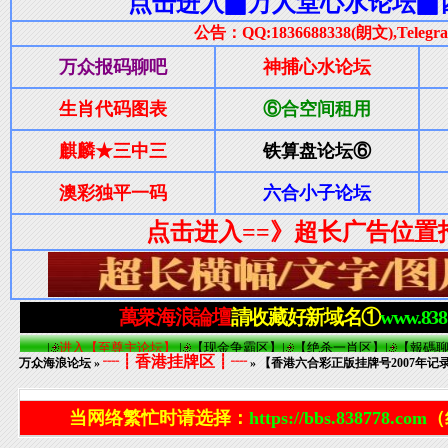
┈┋香港挂牌区┋┈
万众海浪论坛
»
» 【香港六合彩正版挂牌号2007年记
当网络繁忙时请选择：
https://bbs.838778.com
（