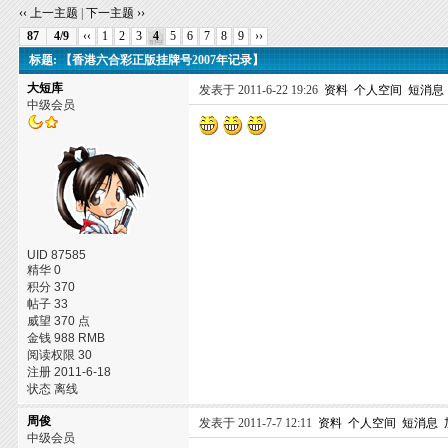
‹‹ 上一主题
|
下一主题 ››
87
4/9
‹‹
1
2
3
4
5
6
7
8
9
››
标题: 【香港六合彩正版挂牌号2007年记录】
大短库
发表于 2011-6-22 19:26
资料
个人空间
短消息
中级会员
UID 87585
精华 0
积分 370
帖子 33
威望 370 点
金钱 988 RMB
阅读权限 30
注册 2011-6-18
状态 离线
周俊
发表于 2011-7-7 12:11
资料
个人空间
短消息
中级会员