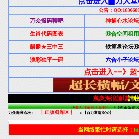
┈┋正版图库区┋┈
万众海浪论坛
»
» 【百万富翁B◇◇】
当网络繁忙时请选择：
ht