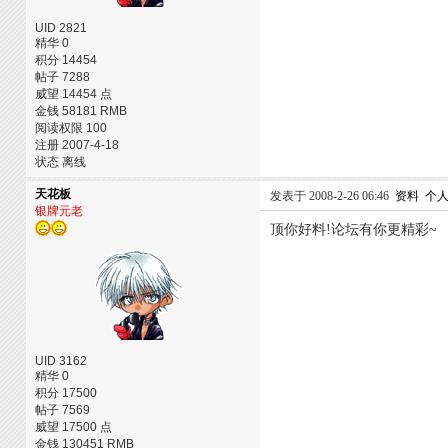
UID 2821
精华 0
积分 14454
帖子 7288
威望 14454 点
金钱 58181 RMB
阅读权限 100
注册 2007-4-18
状态 离线
天花板
发表于 2008-2-26 06:46
资料
个
银牌元老
顶你好料!论坛有你更精彩~
UID 3162
精华 0
积分 17500
帖子 7569
威望 17500 点
金钱 130451 RMB