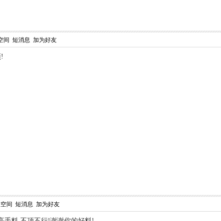
空间
短消息
加为好友
!
人空间
短消息
加为好友
高手料,不顶不行!谢谢你的好料!