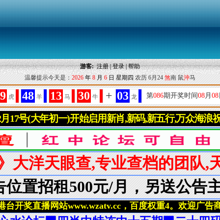
游客:
注册
|
登录
|
帮助
温馨提示今天是：
2026
年
8
月
6
日
星期四
农历 6月24
煞
南 鼠
沖
马