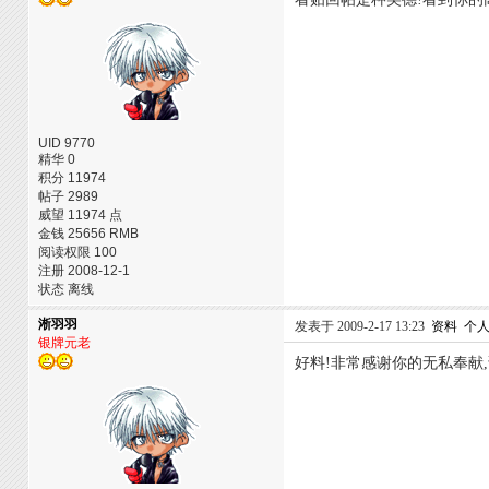
UID 9770
精华 0
积分 11974
帖子 2989
威望 11974 点
金钱 25656 RMB
阅读权限 100
注册 2008-12-1
状态 离线
淅羽羽
发表于 2009-2-17 13:23
资料
个
银牌元老
好料!非常感谢你的无私奉献