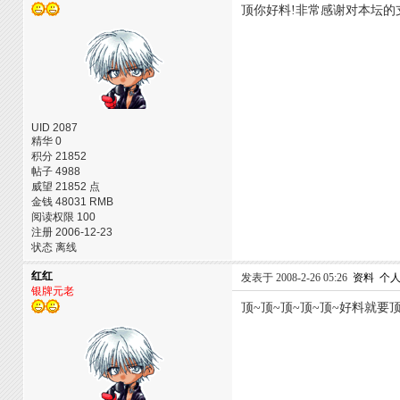
顶你好料!非常感谢对本坛的
UID 2087
精华 0
积分 21852
帖子 4988
威望 21852 点
金钱 48031 RMB
阅读权限 100
注册 2006-12-23
状态 离线
红红
发表于 2008-2-26 05:26
资料
个
银牌元老
顶~顶~顶~顶~顶~好料就要顶