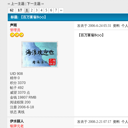
‹‹ 上一主题
|
下一主题 ››
62
1/7
1
2
3
4
5
6
7
››
标题: 【百万富翁B◇◇】
声雨
发表于 2006-6-24 05:31
资料
个
管理员
【百万富翁B◇◇】
UID 908
精华 0
积分 3370
帖子 492
威望 3370 点
金钱 19807 RMB
阅读权限 200
注册 2006-6-18
状态 离线
伊水丽人
发表于 2008-2-21 07:17
资料
个
银牌元老