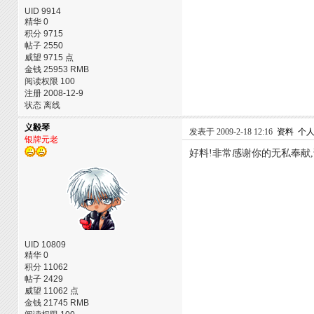
UID 9914
精华 0
积分 9715
帖子 2550
威望 9715 点
金钱 25953 RMB
阅读权限 100
注册 2008-12-9
状态 离线
义毅琴
发表于 2009-2-18 12:16
资料
个
银牌元老
好料!非常感谢你的无私奉献
UID 10809
精华 0
积分 11062
帖子 2429
威望 11062 点
金钱 21745 RMB