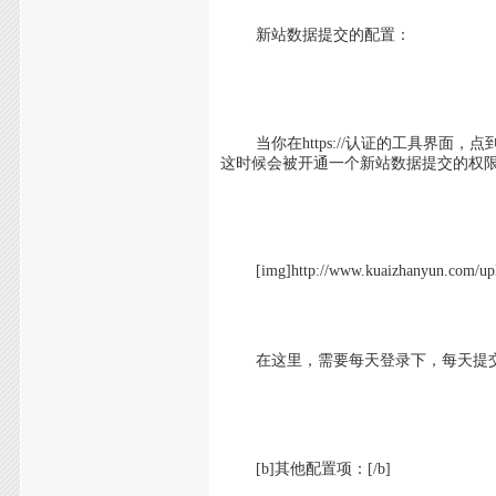
新站数据提交的配置：
当你在https://认证的工具界面
这时候会被开通一个新站数据提交的权
[img]http://www.kuaizhanyun.com/uplo
在这里，需要每天登录下，每天提交1
[b]其他配置项：[/b]