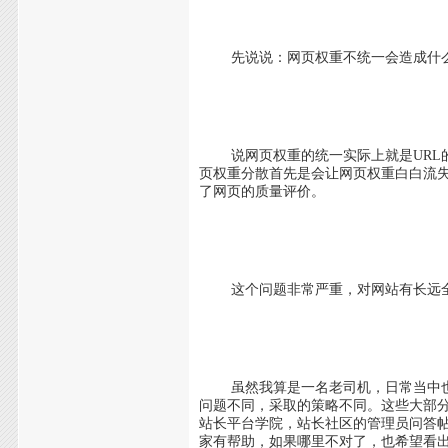
先说说：网页权重不统一会造成什
说网页权重的统一实际上就是URL的统
页权重分散首先是会让网页权重白白流失
了网页的质量评价。
这个问题非常严重，对网站有长远全
虽然我算是一名老司机，日常当中也
问题不同，采取的策略不同。这些大部
站长平台学院，站长社区的管理员问答
家有帮助，如果哪里不对了，也希望看