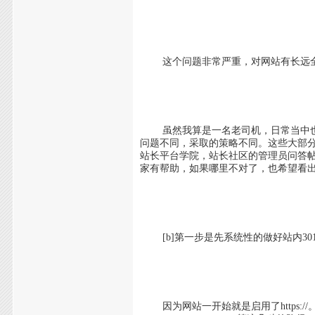
这个问题非常严重，对网站有长远全
虽然我算是一名老司机，日常当中也
问题不同，采取的策略不同。这些大部
站长平台学院，站长社区的管理员问答
家有帮助，如果哪里不对了，也希望看
[b]第一步是先系统性的做好站内301的
因为网站一开始就是启用了https://。