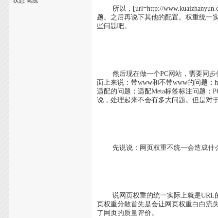
状态 离线
所以，[url=http://www.kuaiz
题。之后再说下其他的配置。权重统一实
些问题吧。
然后现在做一个PC网站，需要同步做
面上来说：带www和不带www的问题；http://和
适配的问题；适配Meta标签标注问题；
说，处理起来不会有多大问题。但是对
先说说：网页权重不统一会造成什
说网页权重的统一实际上就是URL的统
页权重分散首先是会让网页权重白白流失
了网页的质量评价。