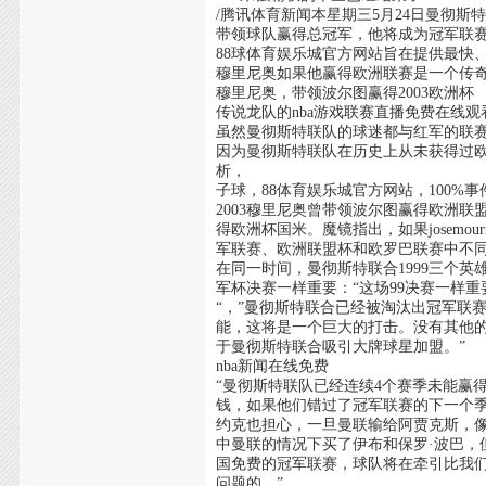
/腾讯体育新闻本星期三5月24日曼彻
带领球队赢得总冠军，他将成为冠军联
88球体育娱乐城官方网站旨在提供最快
穆里尼奥如果他赢得欧洲联赛是一个传
穆里尼奥，带领波尔图赢得2003欧洲杯
传说龙队的nba游戏联赛直播免费在线观
虽然曼彻斯特联队的球迷都与红军的联
因为曼彻斯特联队在历史上从未获得过
析，
子球，88体育娱乐城官方网站，100%
2003穆里尼奥曾带领波尔图赢得欧洲联
得欧洲杯国米。魔镜指出，如果josem
军联赛、欧洲联盟杯和欧罗巴联赛中不
在同一时间，曼彻斯特联合1999三个英雄
军杯决赛一样重要：“这场99决赛一样
“，”曼彻斯特联合已经被淘汰出冠军联
能，这将是一个巨大的打击。没有其他
于曼彻斯特联合吸引大牌球星加盟。”
nba新闻在线免费
“曼彻斯特联队已经连续4个赛季未能赢
钱，如果他们错过了冠军联赛的下一个季
约克也担心，一旦曼联输给阿贾克斯，像gul
中曼联的情况下买了伊布和保罗·波巴，但
国免费的冠军联赛，球队将在牵引比我
问题的。”