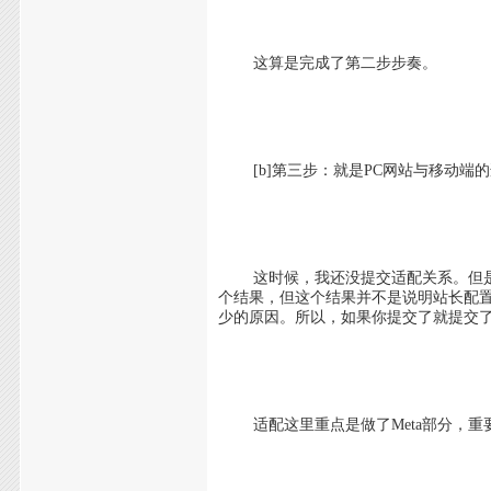
这算是完成了第二步步奏。
[b]第三步：就是PC网站与移动端的适
这时候，我还没提交适配关系。但是
个结果，但这个结果并不是说明站长配
少的原因。所以，如果你提交了就提交
适配这里重点是做了Meta部分，重