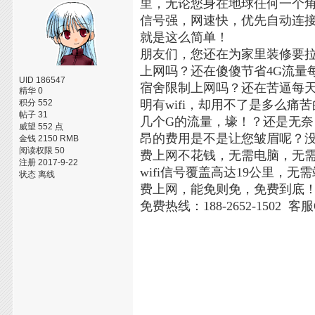
里，无论您身在地球任何一个
信号强，网速快，优先自动连
就是这么简单！
朋友们，您还在为家里装修要
上网吗？还在傻傻节省4G流量
UID 186547
宿舍限制上网吗？还在苦逼每天
精华 0
积分 552
明有wifi，却用不了是多么
帖子 31
几个G的流量，壕！？还是无
威望 552 点
昂的费用是不是让您皱眉呢？没关
金钱 2150 RMB
阅读权限 50
费上网不花钱，无需电脑，无
注册 2017-9-22
wifi信号覆盖高达19公里
状态 离线
费上网，能免则免，免费到底
免费热线：188-2652-1502 客服