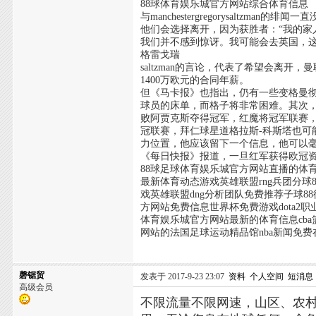
88球体育娱乐城官方网站综合体育信息
与manchestergregorysaltzm
他们会选择离开，因为获胜者：“我的
我们并不感到惊讶。我可能会去英国，
格雷戈瑞
saltzman的言论，代表了希望会离开，曼
1400万欧元的合同年薪。
但《马卡报》也指出，仍有一些变格曼彻
球员的床单，而格子将非常困难。其次
败阿贾克斯夺得冠军，红魔将冠军联赛，这是gr
冠联赛，拜仁球星道格拉斯-科斯塔也可能加
力位置，他应该留下一个信息，他可以
《每日快报》报道，一旦红军获得欧冠资
88球足球体育娱乐城官方网站直播的体
最新体育动态游戏英雄联盟rng兵团分球
戏英雄联盟dng分析团队免费推荐子球
方网站免费信息世界杯免费游戏dota2职业联赛
体育娱乐城官方网站最新的体育信息cba
网站的法国足球运动精品馆nba新闻免
磬锯贸
发表于 2017-9-23 23:07
资料
个人空间
短消息
高级会员
不限流量不限网速，山区、农村