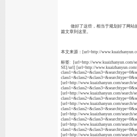
做好了这些，相当于规划好了网站的
篇文章到这里。
本文来源：[url=http://www.kuaizhanyun.com/
标签: [url=http://www.kuaizhanyun.com/se
SE[/url] [url=http://www.kuaizhanyun.com/
class1=&class2=&class3=&searchtype=0&se
class1=&class2=&class3=&searchtype=
[url=http://www.kuaizhanyun.com/search/s
class1=&class2=&class3=&searchtype=0
[url=http://www.kuaizhanyun.com/search/s
class1=&class2=&class3=&searchtype=0
[url=http://www.kuaizhanyun.com/search/s
class1=&class2=&class3=&searchtype
[url=http://www.kuaizhanyun.com/search/s
class1=&class2=&class3=&searchtype
[url=http://www.kuaizhanyun.com/search/s
class1=&class2=&class3=&searchtype=0
[url=http://www.kuaizhanyun.com/search/s