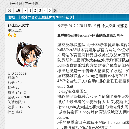
‹‹ 上一主题
|
下一主题 ››
58
6/6
‹‹
1
2
3
4
5
6
标题: 【香港六合彩正版挂牌号2008年记录】
张佳己人玩对
发表于 2017-9-20 11:58
资料
个人空间
短消息
中级会员
亚球88(ball88bet.com)~阿森纳高层激烈内斗
游戏英雄联盟队edg子88球体育娱乐
ball88bet88球体育娱乐城官方网站c
方网站体育画廊精品游戏英雄联盟fb冠
队最新的f1最新游戏dota2电竞联赛球
球88体育娱乐城官方网站综合体育新闻
穆里尼奥是一个传奇人物赢得了欧冠，
UID 186389
游戏英雄联盟团队rng总理腾讯体育2017-05
精华 0
43评论自动开关>自动>担心曼联联赛推
积分 249
&lt；&gt
帖子 26
；dng游戏联盟队
威望 249 点
担心曼彻斯特联合欧罗巴侧翻？穆里尼奥
金钱 970 RMB
很好！最准确的比赛分析大卫·刘易斯上
阅读权限 30
/孙xingmin成为国足和大腿托特纳姆头痛
注册 2017-9-5
状态 离线
/城市将发挥！88分球体育娱乐城官方
/&nbsp；
/手的夏季窗口完成德甲的后卫coracen
/mv朱强霸权的审查已经结束了