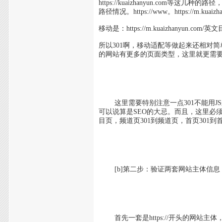
https://kuaizhanyun.com等
路径情况。https://www。https://m.kua
移动是：https://m.kuaizhanyun.com
所以301啊，移动适配等做起来还相对
的网站有更多的页面类型，这里就更需要
这里需要特别注意一点301不能用JS
可以说算是SEO的大忌。而且，这里必须
目页，频道页301到频道页，首页301
[b]第二步：验证两套网站主体信息，提
首先一套是https://开头的网站主