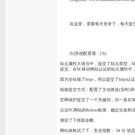
在这里，需要每天登录下，每天提交1
[b]其他配置项：[/b]
站点属性大项当中，提交了站点类型，站
提交。在M.移动网站认证的站点属性中
因为全站做了https，所以提交了https认
链接提交方式：配置了主动推送(实时)
官网保护提交了一个关键词，但一直在
点击PC网站的Robots检测，确定生效
测试了下抓取诊断。
网站体检试了下：安全指数： 94 分 状