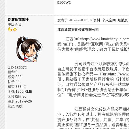
9500WG
刘鑫压在果种
发表于 2017-9-28 16:18
资料
个人空间
短消息
中级会员
江西通普文化传媒有限公司
江西[url=http://www.kuaizhanyun.c
媒[/url]”)，是践行“互联网+商业
信为根本”的经营理念，致力于帮助成长
公司以专注互联网搜索引擎为核心产
UID 186572
自主研发了包括平台系统建设服务、平
精华 0
普传媒旗下核心产品—《[url=http://ww
积分 333
册，且获得了国家版权局颁发的《计算
帖子 44
证。目前通普传媒的产品服务和一站式解
威望 333 点
获“江西省行业外包服务协会副会长单位
金钱 1260 RMB
位”、“电子商务协会先进单位”等资质
阅读权限 30
注册 2017-9-26
状态 离线
江西通普文化传媒有限公司拥有非常
业，入行均10年以上，拥有成熟的管理
提升服务能力，在“共创、共赢、共享”
真正实现“塑IT服务一流品牌，造青年