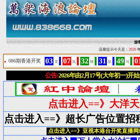
游
温馨提示今天是：
2026