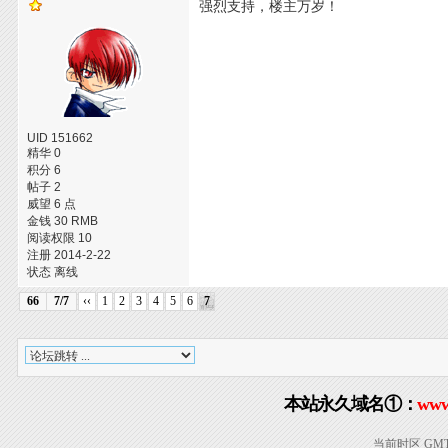
强烈支持，楼主万岁！
UID 151662
精华 0
积分 6
帖子 2
威望 6 点
金钱 30 RMB
阅读权限 10
注册 2014-2-22
状态 离线
66
7/7
‹‹
1
2
3
4
5
6
7
本站永久域名①：
www
当前时区 GMT+8