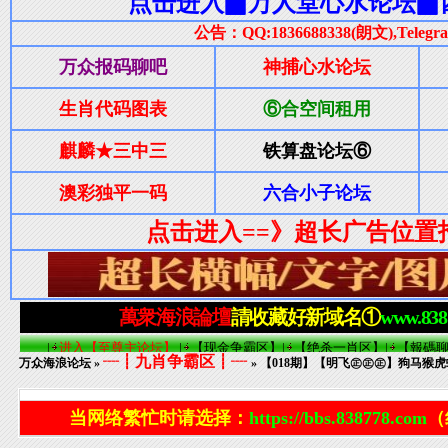
┈┋九肖争霸区┋┈
万众海浪论坛
»
» 【018期】【明飞㊣㊣㊣】狗马猴
当网络繁忙时请选择：
https://bbs.838778.com
（