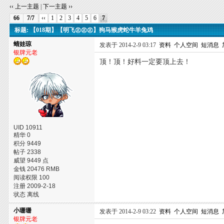
‹‹ 上一主题
|
下一主题 ››
66
7/7
‹‹
1
2
3
4
5
6
7
标题: 【018期】【明飞㊣㊣㊣】狗马猴虎蛇牛羊兔鸡
蜻娃琼
发表于 2014-2-9 03:17
资料
个人空间
短消息
银牌元老
顶！顶！好料一定要顶上去！
UID 10911
精华 0
积分 9449
帖子 2338
威望 9449 点
金钱 20476 RMB
阅读权限 100
注册 2009-2-18
状态 离线
小珊珊
发表于 2014-2-9 03:22
资料
个人空间
短消息
银牌元老