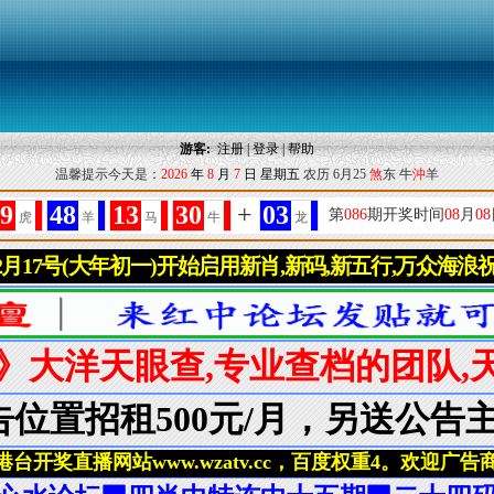
游客:
注册
|
登录
|
帮助
温馨提示今天是：
2026
年
8
月
7
日
星期五
农历 6月25
煞
东 牛
沖
羊