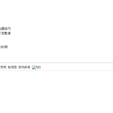
沟通技巧
竽充数者
金比例
人空间
短消息
加为好友