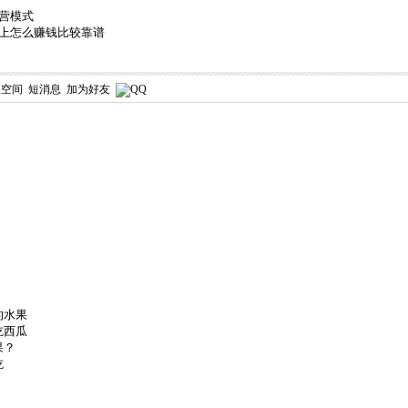
营模式
网上怎么赚钱比较靠谱
人空间
短消息
加为好友
的水果
吃西瓜
果？
吃