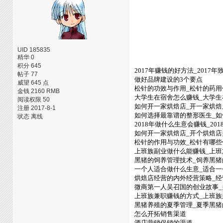
UID 185835
精华 0
积分 645
2017年赚钱的好方法_2017
帖子 77
做好品牌建设的3个要点
威望 645 点
松针的功效与作用_松针的药用
金钱 2160 RMB
大学生在宿舍怎么赚钱_大学
阅读权限 50
如何开一家烘焙店_开一家烘焙
注册 2017-8-1
如何选择最靠谱的整形医生_如
状态 离线
2018年做什么生意会赚钱_20
如何开一家烘焙店_开个烘焙店
松针的作用与功效_松针有哪些
上班族副业做什么能赚钱_上
黑猪的饲养管理技术_饲养黑猪
一个人适合做什么生意_适合
烘焙店经营的内外经营策略_
微商第一人吴召国的创业故事
上班族兼职赚钱的方式_上班
黑猪养殖的夏季管理_夏季黑猪
怎么开拓销售渠道
酒店营销促销的渠道