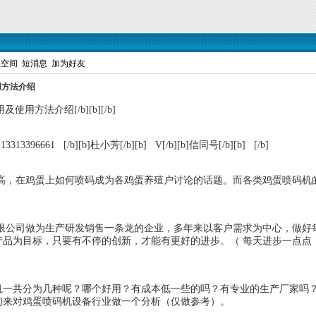
人空间
短消息
加为好友
用方法介绍
用方法介绍[/b][b][/b]
313396661 [/b][b]杜小芳[/b][b] V[/b][b]信同号[/b][b] [/b]
在鸡蛋上如何喷码成为各鸡蛋养殖户讨论的话题。而各类鸡蛋喷码机的
。
司做为生产研发销售一条龙的企业，多年来以客户需求为中心，做好每
标，只要有不停的创新，才能有更好的进步。（ 每天进步一点点，是在走向领先。[url
为几种呢？哪个好用？有成本低一些的吗？有专业的生产厂家吗？进
们来对鸡蛋喷码机设备行业做一个分析（仅做参考）。