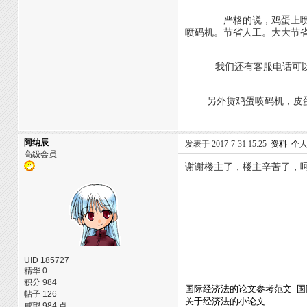
严格的说，鸡蛋上喷码的机
喷码机。节省人工。大大节
我们还有客服电话可以进
另外赁鸡蛋喷码机，皮蛋
阿纳辰
发表于 2017-7-31 15:25
资料
个
高级会员
谢谢楼主了，楼主辛苦了，
UID 185727
精华 0
积分 984
国际经济法的论文参考范文_国
帖子 126
关于经济法的小论文
威望 984 点