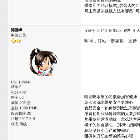
烘焙店面经营模式_烘焙店的经
网上靠谱的赚钱方法有哪些_
涛范峰
发表于 2017-8-10 05:28
资料
个
中级会员
呵呵，好帖一定要顶，支持
UID 185948
精华 0
积分 402
哪些吃水果的习惯会损害健康
帖子 56
怎么清洗水果更安全更放心
威望 402 点
食品安全：如何辨别做过手脚
金钱 1350 RMB
阅读权限 30
感冒初期和肠胃虚寒的人要少
注册 2017-8-9
苹果皮的营养功效，怎么洗苹
状态 离线
橘子的饮食禁忌，别和牛奶同
职场孕妇小心产前抑郁症
阻碍你升职加薪的菜鸟心理