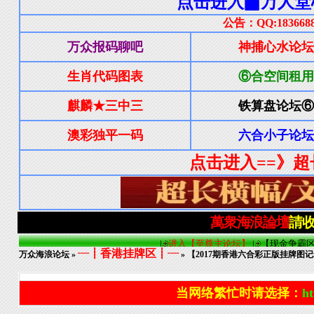
┈┋香港挂牌区┋┈
万众海浪论坛
»
» 【2017期香港六合彩正版挂牌图
当网络繁忙时请选择：
ht