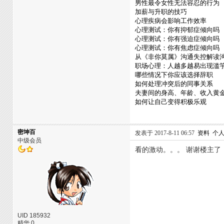
男性最令女性无法容忍的行为
加薪与升职的技巧
心理疾病会影响工作效率
心理测试：你有抑郁症倾向吗
心理测试：你有强迫症倾向吗
心理测试：你有焦虑症倾向吗
从《非你莫属》沟通失控解读
职场心理：人越多越易出现滥
哪些情况下你应该选择辞职
如何处理冲突后的同事关系
夫妻间的身高、年龄、收入黄
如何让自己变得积极乐观
密坤百
发表于 2017-8-11 06:57
资料
个
中级会员
看的激动。。。 谢谢楼主了
UID 185932
精华 0