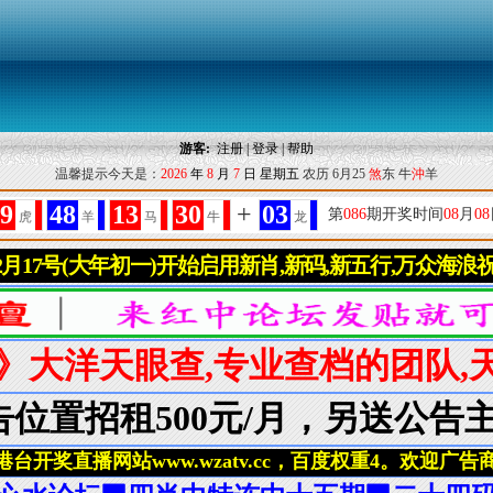
游客:
注册
|
登录
|
帮助
温馨提示今天是：
2026
年
8
月
7
日
星期五
农历 6月25
煞
东 牛
沖
羊