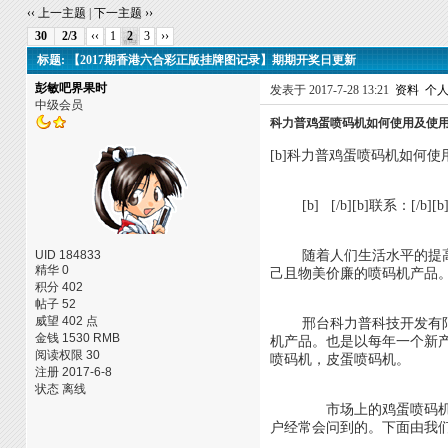
‹‹ 上一主题
|
下一主题 ››
30
2/3
‹‹
1
2
3
››
标题: 【2017期香港六合彩正版挂牌图记录】期期开奖日更新
彭敏吧界果时
发表于 2017-7-28 13:21
资料
个
中级会员
科力普鸡蛋喷码机如何使用及使
[b]科力普鸡蛋喷码机如何使用及使
[b] [/b][b]联系：[/b][b]13
UID 184833
随着人们生活水平的提高，
精华 0
己且物美价廉的喷码机产品
积分 402
帖子 52
威望 402 点
邢台科力普科技开发有限公
金钱 1530 RMB
机产品。也是以每年一个新产品为目
阅读权限 30
喷码机，皮蛋喷码机。
注册 2017-6-8
状态 离线
市场上的鸡蛋喷码机一共分
户经常会问到的。下面由我