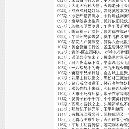
092期：未曾得向行人道，不为离情莫折
093期：大闹天宫孙大怪，火烧老孙月金
094期：成双成对是好码，发财莫过本玄
095期：冰弦纤指弹流水，未许蛛丝网素
096期：衰草随春出生意，孤灯依旧托残
097期：若暗若明西冷月，乍寒乍暖断桥
098期：陶恭祖三让徐州，曹孟德在战吕
099期：半世韶光多蝶梦，就中兀自唤卿
100期：移花入户笑床空，算得六合此数
101期：焚金阙董旧行凶，匿玉玺孙坚背
102期：青篙-巨点画楼东，折柳长亭醉
103期：遥望碧空情未了，挥毫尽付素笺
104期：日西夜南草下湿，早南晚北天无
105期：一八常见不为奇，三九出现今期
106期：斩蔡阳兄弟释疑，会古城主臣聚
107期：花果山群妖聚义，黑松林三藏逢
108期：猪八戒义激猴王，孙行者智降妖
109期：艰苦作战十来载，今日得以归家
110期：大难不死有后福，娘子在家等郎
111期：炎黄子孙千千万，个个英勇好榜
112期：聪明才智我之上，头脑简单也不
113期：那胜妃子朝元阁，玉手和烟弄一
114期：有机玻璃看绿波，绿柳成阴又一
115期：无喜心里难生乐，表面难看心如
116期：平顶山功曹传信，莲花洞木母逢