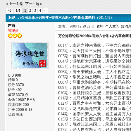
‹‹ 上一主题
|
下一主题 ››
40
1/4
1
2
3
4
››
标题: 万众海浪论坛2009年●香港六合彩●@内幕金鹰来料（001-149）
声雨
发表于 2008-12-29 22:11
资料
个人空间
短消
管理员
万众海浪论坛2009年●香港六合彩●@内幕金鹰来料
001期：幸运之神来我家，不中六合都很
002期：两天打鱼三天网，不饿不饱只求
003期：曹阿瞒许田打围，董国舅内阁受
004期：游地府太宗还魂，进瓜果刘全续
005期：何似晓来江雨后，一行如画隔遥
006期：唐王秉诚修大会，主人不视它是
UID 908
007期：常见之物是猪狗，主人不视它是
精华 0
008期：马带龙跑蛇缠身，今期特码在蛇
积分 3370
009期：曹操煮酒论英雄，关公赚城斩车
帖子 492
010期：国贼行凶杀贵妃，皇叔败走投袁
威望 3370 点
011期：龙马精神真英勇，等到三四不变
金钱 19807 RMB
012期：百忍之中有祥和，六合开出百花
阅读权限 200
013期：龙飞凤舞是吉兆，兄弟将归母心
注册 2006-6-18
014期：国泰民安人人欢，君主圣贤万人
状态 离线
015期：东边日出西边雨，早上金黄夕阳
016期：脱难江流来国土，承恩八戒转山
017期：恶人自有恶人治，好人自有好来