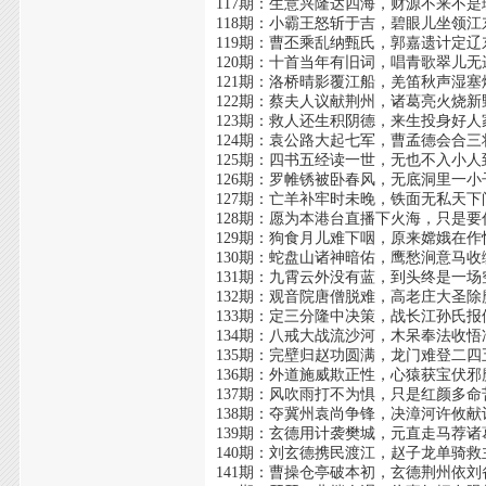
117期：生意兴隆达四海，财源不来不是
118期：小霸王怒斩于吉，碧眼儿坐领江
119期：曹丕乘乱纳甄氏，郭嘉遗计定辽
120期：十首当年有旧词，唱青歌翠儿无
121期：洛桥晴影覆江船，羌笛秋声湿塞
122期：蔡夫人议献荆州，诸葛亮火烧新
123期：救人还生积阴德，来生投身好人
124期：袁公路大起七军，曹孟德会合三
125期：四书五经读一世，无也不入小人
126期：罗帷锈被卧春风，无底洞里一小
127期：亡羊补牢时未晚，铁面无私天下
128期：愿为本港台直播下火海，只是
129期：狗食月儿难下咽，原来嫦娥在作
130期：蛇盘山诸神暗佑，鹰愁涧意马收
131期：九霄云外没有蓝，到头终是一场
132期：观音院唐僧脱难，高老庄大圣除
133期：定三分隆中决策，战长江孙氏报
134期：八戒大战流沙河，木呆奉法收悟
135期：完壁归赵功圆满，龙门难登二四
136期：外道施威欺正性，心猿获宝伏邪
137期：风吹雨打不为惧，只是红颜多命
138期：夺冀州袁尚争锋，决漳河许攸献
139期：玄德用计袭樊城，元直走马荐诸
140期：刘玄德携民渡江，赵子龙单骑救
141期：曹操仓亭破本初，玄德荆州依刘