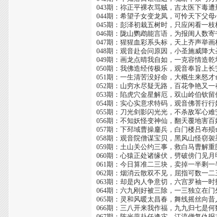
043期：祢正平裸衣骂贼，吉太医下毒遭
044期：希望子女变龙凤，可怜天下父母
045期：彭泽初栽五树时，只应闲看一枝
046期：陇山鹦鹉能言语，为报闺人数寄
047期：猩猩血彩系头标，天上齐声举画
048期：观音赴会问原因，小圣施威降大
049期：画龙点晴我自如，一克容情造乾
050期：我佛造经传极乐，观音奉旨上长
051期：一生清苦没好命，大概生来怒才
052期：山穷水尽疑无路，百花争艳又一
053期：陷虎穴金星解厄，双山岭伯钦留
054期：实心实意求特码，观音佛菩行行
055期：刀光剑影闪光光，不杀敌军心难
056期：不知妖怪变神仙，翻天覆地害百
057期：下邳域曹操鏖兵，白门楼吕布殒
058期：观音院僧谋宝贝，黑风山怪窃袈
059期：土山关公约三事，救白马曹解重
060期：心猿正处诸缘伏，劈破傍门见月
061期：今日算准二三块，卖掉一半剩一
062期：烟消云散双不见，屈指可数一二
063期：却是内人争意切，六宫罗袖一时
064期：六九刚好被三除，一三独立在门
065期：灵和风暖太昌春，舞线摇丝向昔
066期：三八开来我作福，九九归七是何
067期：陈光蕊赴任逢灾，江流僧复仇报