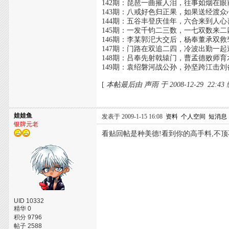
142期：琵琶一曲摧人泪，往事如烟在眼
143期：八戒好色归正果，如果送经渡众
144期：五谷丰登庆佳年，六合来到人心
145期：一发千钧二三数，一七双数来二
146期：李某郭汜大交后，杨奉董承双救
147期：门路在双追二四，冷波出勤一起
148期：吕奉先射戟辕门，曹孟德败师育
149期：袁绍磐河战公孙，孙坚跨江击刘
[
本帖最后由 声雨 于 2008-12-29 22:4
娃娃鱼
发表于 2009-1-15 16:08
资料
个人空间
短消息
银牌元老
看贴回帖是种美德!看到你的高手料,不顶
UID 10332
精华 0
积分 9796
帖子 2588