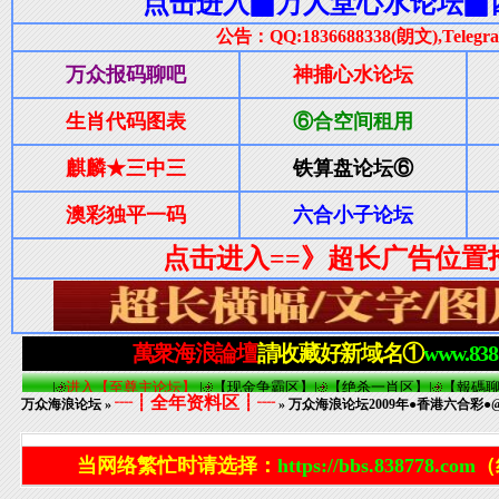
┈┋全年资料区┋┈
万众海浪论坛
»
» 万众海浪论坛2009年●香港六合彩●@
当网络繁忙时请选择：
https://bbs.838778.com
（