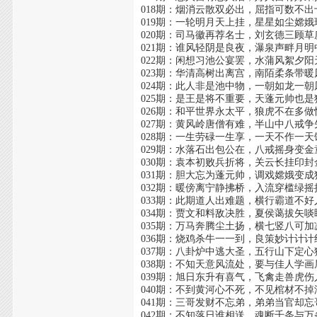
018期：烟消云散双必出，屈指可数不出
019期：一轮明月天上挂，星星如尘嫦娥
020期：司马徽再荐名士，刘玄德三顾草
021期：谁风轻阴是良夜，瀑泉声畔月明
022期：闲想习池公宴罢，水蒲风絮夕阳
023期：华清高树出离宫，南陌柔条带暖
024期：此人非是池中物，一朝如龙一朝
025期：是王是将不重要，天蓬元帅也是
026期：和平世界永太平，狼虎不在多做
027期：黄风岭唐僧有难，半山中八戒争
028期：一生劳碌一生享，一天不作一天
029期：水落石出包公在，八戒摇身变金
030期：袁本初败兵折将，关云长挂印封
031期：胆大忘为蓬元帅，调戏嫦娥变成
032期：暖傍离宁静拂桥，入流穿槛绿摇
033期：此期道人出难题，横行霸道不好
034期：贾文和料敌决胜，夏侯蔼拔矢啖
035期：万马奔腾尘土扬，横七竖八可加
036期：烧鸡杀牛一一到，良策妙计计计
037期：八卦炉中逃大圣，五行山下定心
038期：不知天意风流处，要与佳人学画
039期：旭日东升有喜气，飞禽走兽虎伤
040期：不到黄河心不死，不见棺材不掉
041期：三哥发财不忘弟，弟弟当官却忘
042期：不知落日谁相送，魂断千条与万