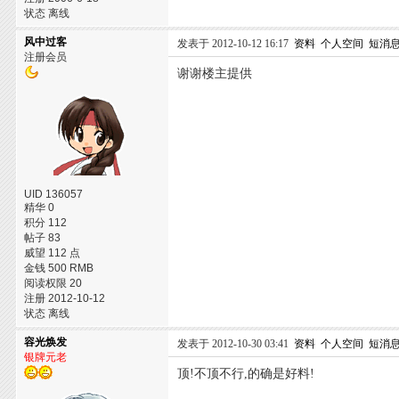
状态 离线
风中过客
发表于 2012-10-12 16:17
资料
个人空间
短消
注册会员
谢谢楼主提供
UID 136057
精华 0
积分 112
帖子 83
威望 112 点
金钱 500 RMB
阅读权限 20
注册 2012-10-12
状态 离线
容光焕发
发表于 2012-10-30 03:41
资料
个人空间
短消
银牌元老
顶!不顶不行,的确是好料!