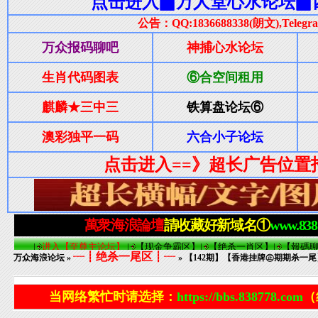
┈┋绝杀一尾区┋┈
万众海浪论坛
»
» 【142期】【香港挂牌㊣期期杀一尾
当网络繁忙时请选择：
https://bbs.838778.com
（