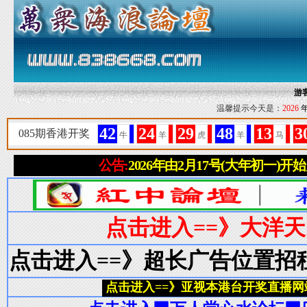
游
温馨提示今天是：
2026