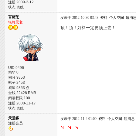
注册 2009-2-12
状态 离线
言楮芝
发表于 2012-10-30 03:48
资料
个人空间
短消
银牌元老
顶！顶！好料一定要顶上去！
UID 9496
精华 0
积分 9853
帖子 2453
威望 9853 点
金钱 22428 RMB
阅读权限 100
注册 2008-11-17
状态 离线
天堂客
发表于 2012-11-4 01:09
资料
个人空间
短消息
注册会员