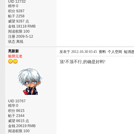
UID 12732
精华 0
积分 9287
帖子 2258
威望 9287 点
金钱 18118 RMB
阅读权限 100
注册 2009-5-12
状态 离线
亮新新
发表于 2012-10-30 03:45
资料
个人空间
短消
银牌元老
顶!不顶不行,的确是好料!
UID 10767
精华 0
积分 8615
帖子 2344
威望 8615 点
金钱 20619 RMB
阅读权限 100