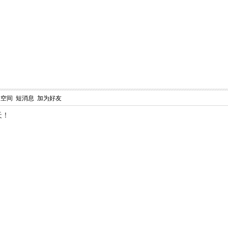
人空间
短消息
加为好友
天！