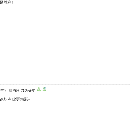
是胜利!
人空间
短消息
加为好友
,论坛有你更精彩~