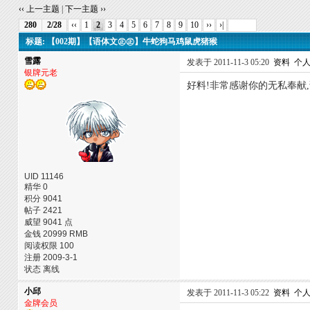
‹‹ 上一主题
|
下一主题 ››
280
2/28
‹‹
1
2
3
4
5
6
7
8
9
10
››
›|
标题: 【002期】【语体文㊣㊣】牛蛇狗马鸡鼠虎猪猴
雪露
发表于 2011-11-3 05:20
资料
个
银牌元老
好料!非常感谢你的无私奉献
UID 11146
精华 0
积分 9041
帖子 2421
威望 9041 点
金钱 20999 RMB
阅读权限 100
注册 2009-3-1
状态 离线
小邱
发表于 2011-11-3 05:22
资料
个
金牌会员