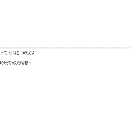
人空间
短消息
加为好友
,论坛有你更精彩~