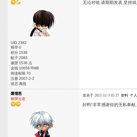
无论对错,请期期发表,坚持就
UID 2382
精华 0
积分 1536
帖子 2083
威望 1536 点
金钱 10658 RMB
阅读权限 70
注册 2007-2-2
状态 离线
露儒恩
发表于 2011-11-3 05:37
资料
个
银牌元老
好料!非常感谢你的无私奉献