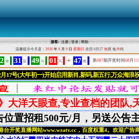
游客:
注册
|
登录
|
帮助
温馨提示今天是：
2026
年
8
月
9
日
星期日
农历 6月27
煞
西 兔
沖
鸡