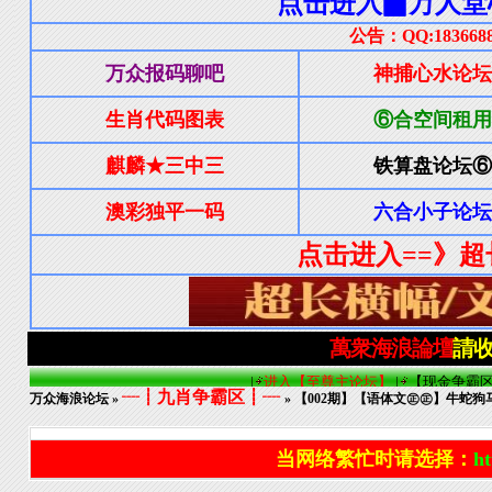
┈┋九肖争霸区┋┈
万众海浪论坛
»
» 【002期】【语体文㊣㊣】牛蛇
当网络繁忙时请选择：
ht