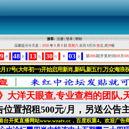
游客:
注册
|
登录
|
帮助
温馨提示今天是：
2026
年
8
月
8
日
星期六
农历 6月26
煞
北 虎
沖
猴