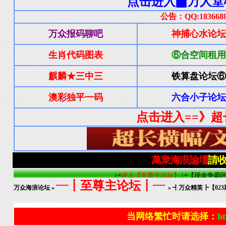
┈┋至尊主论坛┋┈
万众海浪论坛
»
» ┫万众精英┣【023
当网络繁忙时请选择：
ht