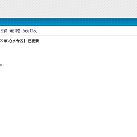
人空间
短消息
加为好友
22年)心水专区】 已更新
=====
在!