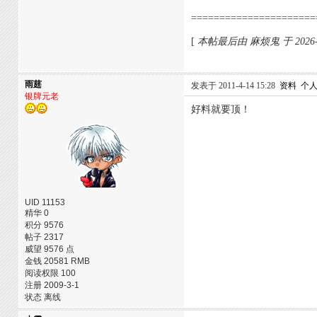
======================
[
本帖最后由 麻烦鬼 于 2026-4
雨莛
发表于 2011-4-14 15:28
资料
个
银牌元老
好料就要顶！
UID 11153
精华 0
积分 9576
帖子 2317
威望 9576 点
金钱 20581 RMB
阅读权限 100
注册 2009-3-1
状态 离线