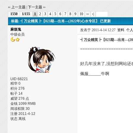
‹‹ 上一主题
|
下一主题 ››
1550
1/155
1
2
3
4
5
6
7
8
9
10
››
›|
标题: ┫万众精英┣【023期—出肖—(2022年)心水专区】 已更新
麻烦鬼
发表于 2011-4-14 12:27
资料
个
中级会员
┫万众精英┣【023期—出肖—(20
======================
好几年没来了,没想到网站还
佩服______牛啊
UID 68221
精华 0
积分 276
帖子 14
威望 276 点
金钱 1099 RMB
阅读权限 30
注册 2011-4-12
状态 离线