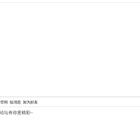
人空间
短消息
加为好友
,论坛有你更精彩~