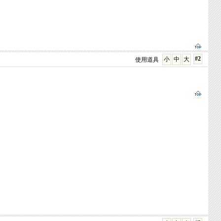
#2
小
中
大
使用道具