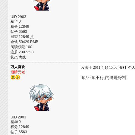
UID 2903
精华 0
积分 12849
帖子 6563
威望 12849 点
金钱 50429 RMB
阅读权限 100
注册 2007-5-3
状态 离线
万人喜欢
发表于 2011-4-14 15:56
资料
个
银牌元老
顶!不顶不行,的确是好料!
UID 2903
精华 0
积分 12849
帖子 6563