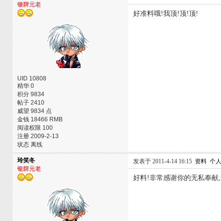
银牌元老
好准料哦!我顶!顶!顶!
UID 10808
精华 0
积分 9834
帖子 2410
威望 9834 点
金钱 18466 RMB
阅读权限 100
注册 2009-2-13
状态 离线
玲笑冬
发表于 2011-4-14 16:15
资料
个
银牌元老
好料!非常感谢你的无私奉献