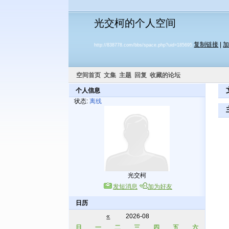
光交柯的个人空间
复制链接
|
http://838778.com/bbs/space.php?uid=185695
空间首页
文集
主题
回复
收藏的论坛
个人信息
状态:
离线
光交柯
发短消息
加为好友
日历
«
2026-08
日
一
二
三
四
五
六