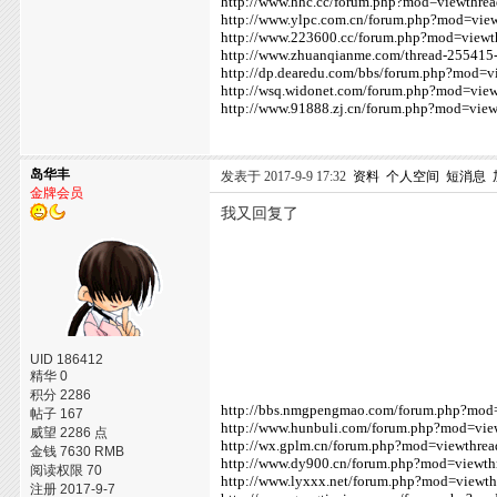
http://www.hhc.cc/forum.php?mod=viewthr
http://www.ylpc.com.cn/forum.php?mod=vie
http://www.223600.cc/forum.php?mod=view
http://www.zhuanqianme.com/thread-255415-
http://dp.dearedu.com/bbs/forum.php?mod=
http://wsq.widonet.com/forum.php?mod=vie
http://www.91888.zj.cn/forum.php?mod=vie
岛华丰
发表于 2017-9-9 17:32
资料
个人空间
短消息
金牌会员
我又回复了
UID 186412
精华 0
积分 2286
http://bbs.nmgpengmao.com/forum.php?mod
帖子 167
http://www.hunbuli.com/forum.php?mod=vi
威望 2286 点
http://wx.gplm.cn/forum.php?mod=viewthre
金钱 7630 RMB
http://www.dy900.cn/forum.php?mod=viewt
阅读权限 70
http://www.lyxxx.net/forum.php?mod=viewt
注册 2017-9-7