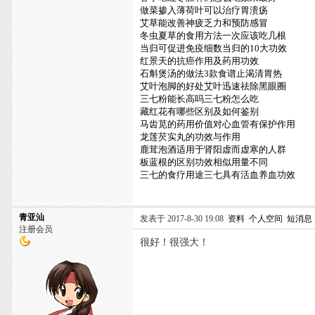
做菜掺入薄荷叶可以治疗胃溃疡
艾草能改善神疲乏力和预防感冒
冬虫夏草的食用方法一次应该吃几根
当归可促进免疫细数当归的10大功效
红景天的抗癌作用及药用功效
石斛煲汤的做法3款食谱止渴清胃热
艾叶泡脚的好处艾叶迅速祛除黑眼圈
三七粉能长高吗三七粉怎么吃
藏红花有哪些区别及如何鉴别
马齿苋的药用价值对心血管有保护作用
龙莲芡实丸的功效与作用
鹿茸泡酒适用于肾阳虚而虚寒的人群
板蓝根的区别功效相似用量不同
三七的食疗用途三七具有活血养血功效
青亚汕
发表于 2017-8-30 19:08
资料
个人空间
短消息
注册会员
很好！很强大！