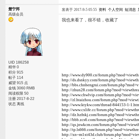
楚宁邦
发表于 2017-9-5 05:55
资料
个人空间
短消息
高级会员
我也来看了，很不错，收藏了
UID 186258
精华 0
积分 915
http://www.dy900.cn/forum.php?mod=viewt
帖子 114
http://ds.dsnkyy.com/forum.php?mod=viewt
威望 915 点
http://bbs.chnhengrui.com/forum.php?mod=
金钱 3060 RMB
http://zhun28.com/forum.php?mod=viewthr
阅读权限 50
http://www.chwlvip.com/forum.php?mod=vi
注册 2017-8-22
http://zl.htaizhou.com/forum.php?mod=vie
状态 离线
http://www.ktykw.com/thread-844153-1-1.ht
http://www.cxlife.cc/forum.php?mod=viewt
http://dz.hzfnkj.com/forum.php?mod=viewt
http://bbb.zcs6.com/forum.php?mod=viewth
http://qs.jnwkcm.com/forum.php?mod=view
http://tp.ls666.com/forum.php?mod=viewth
http://xn--m1xt43d.club/forum.php?mod=vi