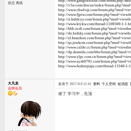
http://www.gangtiezixun.com/forum.php?mo
状态 离线
http://v5w.com/discuz/index/forum.php?mo
http://www.chwlvip.com/forum.php?mod=vi
http://www.fjptw.com/forum.php?mod=viewt
http://n.fsdsfcyy.com/forum.php?mod=view
http://www.ktykw.com/thread-1108569-1-1.h
http://bbb.zcs6.com/forum.php?mod=viewth
http://dz.hzfnkj.com/forum.php?mod=viewt
http://zl.htaizhou.com/forum.php?mod=vie
http://qs.jnwkcm.com/forum.php?mod=view
http://www.cxlife.cc/forum.php?mod=viewt
http://dp.dearedu.com/bbs/forum.php?mod=
http://www.ylpc.com.cn/forum.php?mod=vie
http://www.aysh0791.com/forum.php?mod=v
http://www.fushenjiaju.com/thread-13340-1-1
大凡龙
发表于 2017-9-9 21:41
资料
个人空间
短消息
金牌会员
谢了.学习中，先顶