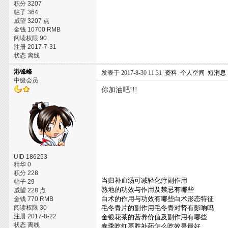
积分 3207
帖子 364
威望 3207 点
金钱 10700 RMB
阅读权限 90
注册 2017-7-31
状态 离线
港锋峰
发表于 2017-8-30 11:31
资料
个人空间
短消息
中级会员
你加油吧!!!
UID 186253
精华 0
积分 228
当归补血汤可减轻化疗副作用
帖子 29
熟地的功效与作用及禁忌有哪些
威望 228 点
白术的作用与功效有哪些白术形态特征
金钱 770 RMB
阅读权限 30
毛冬青片的副作用毛冬青对肾有影响吗
注册 2017-8-22
金银花茶的营养价值及副作用有哪些
状态 离线
春季吃红枣胜补药怎么吃效果最好