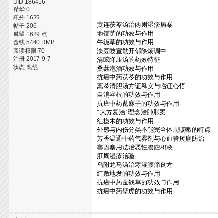
UID 186416
精华 0
积分 1629
黄连茯苓汤治两则湿疹病案
帖子 206
地锦苋的功效与作用
威望 1629 点
牛轭草的功效与作用
金钱 5440 RMB
阅读权限 70
淡豆豉宣散开郁除烦调中
注册 2017-9-7
清眩降压汤的药效特征
状态 离线
桑葚泡酒功效与作用
抗癌中药茯苓的功效与作用
蒿芩清胆汤方证释义与临证心悟
自消容根的功效与作用
抗癌中药蓖麻子的功效与作用
“大方复治”理念治肺胀案
红楤木的功效与作用
外感与内伤分类不能完全体现咳嗽的特点
芳香温通中药气雾剂与心血管疾病防治
塞因塞用法治恶性腹腔积液
肛周湿疹治验
乌附龙马汤治寒湿腰痛良方
红敷地发的功效与作用
抗癌中药金钱草的功效与作用
抗癌中药壁虎的功效与作用