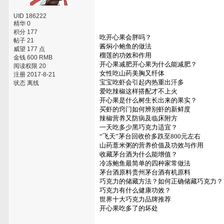
UID 186222
精华 0
积分 177
吃开心果会胖吗？
帖子 21
酱焖小鲍鱼的做法
威望 177 点
榴莲的功效和作用
金钱 600 RMB
开心果减肥开心果为什么能减肥？
阅读权限 20
女性吃山药美胸又纤体
注册 2017-8-21
宝宝吃虾会引起内热重出汗多
状态 离线
爱吃辣椒这样搭配才不上火
开心果是什么树生长出来的果实？
买虾的窍门如何辨别虾的新鲜度
辣椒营养又防病及临床附方
一天吃多少黑巧克力适宜？
“飞天”茅台回收价多跌至800元左右
山药薏米粥的营养价值及功效与作用
收藏茅台酒为什么能增值？
冷冻鲍鱼最简单的四种家常做法
茅台酒原料贵州茅台酒有机原料
巧克力的储藏方法？如何正确储藏巧克力？
巧克力有什么健康功效？
世界十大巧克力品牌推荐
开心果吃多了的坏处