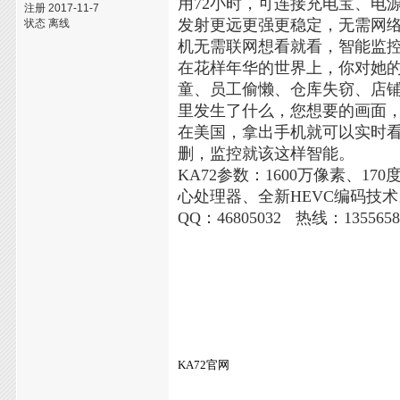
用72小时，可连接充电宝、电源边
注册 2017-11-7
发射更远更强更稳定，无需网
状态 离线
机无需联网想看就看，智能监
在花样年华的世界上，你对她
童、员工偷懒、仓库失窃、店铺被
里发生了什么，您想要的画面，
在美国，拿出手机就可以实时
删，监控就该这样智能。
KA72参数：1600万像素、17
心处理器、全新HEVC编码技
QQ：46805032
热线：1355658
KA72官网