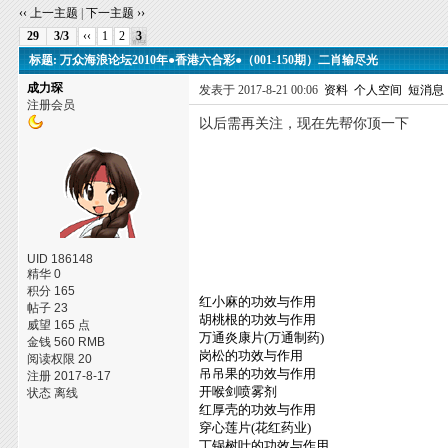
‹‹ 上一主题
|
下一主题 ››
29
3/3
‹‹
1
2
3
标题: 万众海浪论坛2010年●香港六合彩●（001-150期）二肖输尽光
成力琛
发表于 2017-8-21 00:06
资料
个人空间
短消息
注册会员
以后需再关注，现在先帮你顶一下
UID 186148
精华 0
积分 165
红小麻的功效与作用
帖子 23
胡桃根的功效与作用
威望 165 点
万通炎康片(万通制药)
金钱 560 RMB
岗松的功效与作用
阅读权限 20
吊吊果的功效与作用
注册 2017-8-17
开喉剑喷雾剂
状态 离线
红厚壳的功效与作用
穿心莲片(花红药业)
丁锅树叶的功效与作用