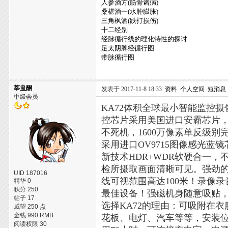
人参酒方(筋骨诸病)
桑椹酒一(水肿臌胀)
三角枫酒(跌打损伤)
十二经别
经脉循行线的理化特性的探讨
足太阴脾经循行图
带脉循行图
莘盅酮
发表于 2017-11-8 18:33
资料
个人空间
短消息
中级会员
KA72体积全球最小智能监控摄
控芯片采用美国进口安霸芯片
不死机，1600万像素单反级别
采用进口OV9715图像感光蓝
新技术HDR+WDR软硬合一
检所摄取画面清晰可见。强劲的
UID 187016
线可视范围高达100米！录像
精华 0
积分 250
最佳设备！强磁机身随意吸贴
帖子 17
选择KA72的理由：可吸附在
威望 250 点
金钱 990 RMB
花板、电灯、汽车等等，安装位
阅读权限 30