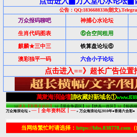
┈┋全年资料区┋┈
万众海浪论坛
»
» 万众海浪论坛2010年●香港六合彩●（
当网络繁忙时请选择：
https://bbs.838778.com
（