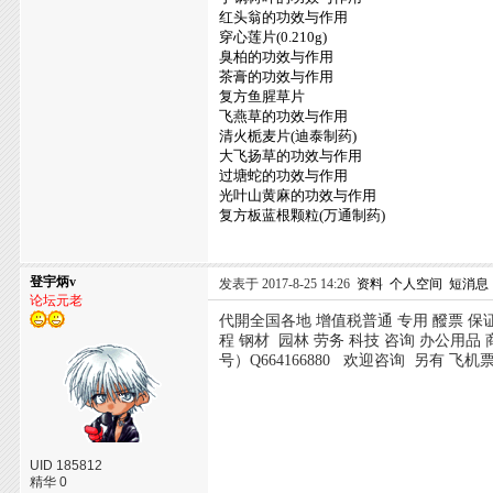
红头翁的功效与作用
穿心莲片(0.210g)
臭柏的功效与作用
茶膏的功效与作用
复方鱼腥草片
飞燕草的功效与作用
清火栀麦片(迪泰制药)
大飞扬草的功效与作用
过塘蛇的功效与作用
光叶山黄麻的功效与作用
复方板蓝根颗粒(万通制药)
登宇炳v
发表于 2017-8-25 14:26
资料
个人空间
短消息
论坛元老
代開全国各地 增值税普通 专用 醱票 保
程 钢材 园林 劳务 科技 咨询 办公用品 
号）Q664166880 欢迎咨询 另有 飞机
UID 185812
精华 0