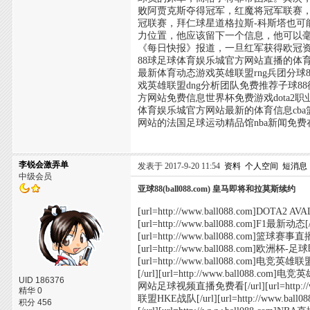
败阿贾克斯夺得冠军，红魔将冠军联赛，这是gr
冠联赛，拜仁球星道格拉斯-科斯塔也可能加
力位置，他应该留下一个信息，他可以
《每日快报》报道，一旦红军获得欧冠资
88球足球体育娱乐城官方网站直播的体
最新体育动态游戏英雄联盟rng兵团分球
戏英雄联盟dng分析团队免费推荐子球
方网站免费信息世界杯免费游戏dota2职业联赛
体育娱乐城官方网站最新的体育信息cba
网站的法国足球运动精品馆nba新闻免
李锐会激弄单
发表于 2017-9-20 11:54
资料
个人空间
短消息
中级会员
亚球88(ball088.com) 皇马即将和拉莫斯续约
[url=http://www.ball088.com]DOTA2 A
[url=http://www.ball088.com]F1最新动态
[url=http://www.ball088.com]篮球赛事直
[url=http://www.ball088.com]欧洲杯-
[url=http://www.ball088.com]电竞
[/url][url=http://www.ball088.com
UID 186376
网站足球视频直播免费看[/url][url=http://ww
精华 0
联盟HKE战队[/url][url=http://www.ball
积分 456