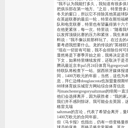
“我不认为我能打多久，我知道有很多
把俱乐部在第一地方。”之后，特里曾
冬天的窗口，所以它不排除其他英超球队
在英超联赛的最后一轮，特里在斯坦福桥的
队和电竞联赛，特里也有望赢得第十六
在他更紧张，每一次。特里说：“随着我
以发挥顶级比赛的压力和紧张，我生来就
料说：“我不像以前那样玩了。在过去的
要考虑我想要什么。龙的传说的“英雄联
“现在一切皆有可能，我不会排除任何
显然将是下赛季开始之前，我将决定是
下文，如果特里继续发挥，还取决于是否
腾讯最近京丰pa5月24日体育马grego
特联队将检查下一站。据西班牙媒体报道“ma
同，1400万欧元的年薪，当然，这也为本赛
息，拜仁边锋douglascosta也加
88球体育娱乐城官方网站综合体育信息
与manchestergregorysaltzm
他们会选择离开，因为获胜者：“我的
我们并不感到惊讶。我可能会去英国，
格雷戈瑞
saltzman的言论，代表了希望会离开，曼
1400万欧元的合同年薪。
但《马卡报》也指出，仍有一些变格曼彻
球员的床单，而格子将非常困难。其次