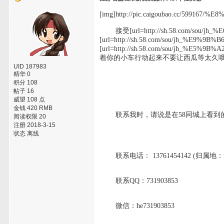
[img]http://pic.caigoubao.cc/5991
接受[url=http://sh.58.com/sou/jh_%
[url=http://sh.58.com/sou/jh_%E9%9B
[url=http://sh.58.com/sou/j
着你的小车行动起来不要让西瓜等太久哦
UID 187983
精华 0
积分 108
帖子 16
威望 108 点
金钱 420 RMB
联系我时，请说是在58同城上看到
阅读权限 20
注册 2018-3-15
状态 离线
联系电话： 13761454142 (归属地
联系QQ：731903853
微信：he731903853