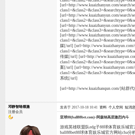
class1=&class2=&class3=&searchtype=0&
[url=http://www.kuaizhanyun.com/search/s
class1=&class2=&class3=&searchtype
[url=http://www.kuaizhanyun.com/search/s
class1=&class2=&class3=&searchtype
[url=http://www.kuaizhanyun.com/search/s
class1=&class2=&class3=&searchtype=0&
[url=http://www.kuaizhanyun.com/search/s
class1=&class2=&class3=&searcht
媒[/url] [url=http://www.kuaizhanyun.com/
class1=&class2=&class3=&searcht
传媒[/url] [url=http://www.kuaizhanyun.com
class1=&class2=&class3=&searcht
案[/url] [url=http://www.kuaizhanyun.com/
class1=&class2=&class3=&searcht
系统[/url]
[url=http://www.kuaizhanqun.com/]站群代
邓静智咯饿激
发表于 2017-10-18 10:41
资料
个人空间
短消
注册会员
亚球88(ball88bet.com)~阿森纳高层激烈内斗
游戏英雄联盟队edg子88球体育娱乐
ball88bet88球体育娱乐城官方网站c