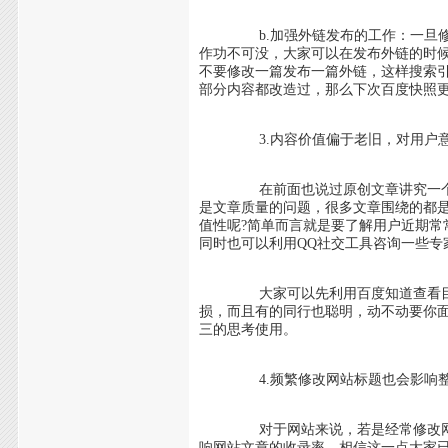
b.加强外链发布的工作：一旦修改
作功不可没，大家可以在发布外链的时
不要修改一篇发布一篇外链，这样搜索
部分内容都改造过，那么下次百度快照
3.内容价值偏于老旧，对用户意
在前面也说过原创文章讲究一个价值
是文章质量的问题，很多文章围绕的都
值性呢?简单而言就是要了解用户近期
同时也可以利用QQ社交工具咨询一些专
大家可以先利用百度知道查看目前用
损，而且有的同行也聪明，动不动要你
三的思考使用。
4.频繁修改网站标题也会影响整
对于网站来说，若是经常修改网站的
响网站文章的收录率，相信这一点大家