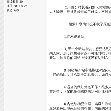
阅读权限 30
注册 2017-9-26
也有部分站长看到别人网站做采集内
状态 离线
大大降低，最终收录也成了难题，不过
二.搜索引擎为什么不收录原创文
1.网站是新站
对于一个新站来说，想要达到秒收的
约人家开房，想想都有点不可能对吧，
新站，如果你的网站上线还没有达到六
如何缩短新站审核期呢?很多人常常
得好的原因，那么对于新站来说，如何操
a.适当的做好外链工作：很多人认
布外链，不仅能吸引蜘蛛来到网站抓取
b.内链结构要合理：当吸引蜘蛛进
最好避免出现死链接的存在，内链的好