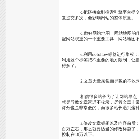
c.把链接拿到搜索引擎平台提交：
复提交多次，会影响网站的整体质量。
d.做好网站地图：网站地图的作用
配网站权重的一个重要工具，网站地图
e.利用nofollow标签进行集权：
利用这个标签把不重要的地方限制，让
得多了。
2.文章大量采集而导致的不收录(
相信很多站长为了让网站早点上线，
就是导致文章迟迟不收录，尽管文章非
评分也是非常低的，而很多站长遇到这
a.修改文章标题以及内容前后：大
百万左右，那么就要适当的修改标题了
控制在10万以下。