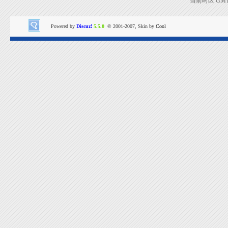
当前时区 GMT+8
Powered by
Discuz!
5.5.0
© 2001-2007, Skin by
Cool