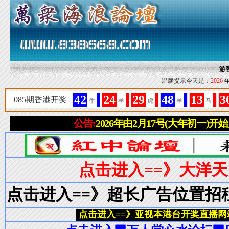
游
温馨提示今天是：
2026