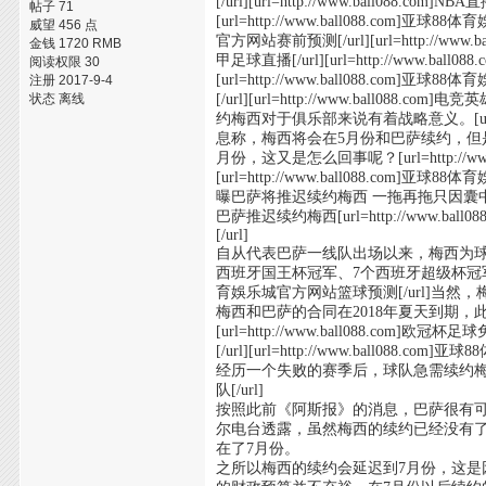
[/url][url=http://www.ball088.com
帖子 71
[url=http://www.ball088.com]亚球
威望 456 点
官方网站赛前预测[/url][url=http://www.ball
金钱 1720 RMB
甲足球直播[/url][url=http://www.ball0
阅读权限 30
[url=http://www.ball088.com]亚球
注册 2017-9-4
状态 离线
[/url][url=http://www.ball0
约梅西对于俱乐部来说有着战略意义。[url=ht
息称，梅西将会在5月份和巴萨续约，但
月份，这又是怎么回事呢？[url=http://ww
[url=http://www.ball088.com]亚
曝巴萨将推迟续约梅西 一拖再拖只因囊中羞涩[url
巴萨推迟续约梅西[url=http://www.ball0
[/url]
自从代表巴萨一线队出场以来，梅西为球
西班牙国王杯冠军、7个西班牙超级杯冠军、3个欧
育娛乐城官方网站篮球预测[/url]当
梅西和巴萨的合同在2018年夏天到期
[url=http://www.ball088.com]欧冠
[/url][url=http://www.bal
经历一个失败的赛季后，球队急需续约梅西，以便让
队[/url]
按照此前《阿斯报》的消息，巴萨很有可能
尔电台透露，虽然梅西的续约已经没有
在了7月份。
之所以梅西的续约会延迟到7月份，这