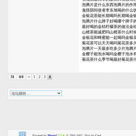
泡腾片是什么东西泡腾片的作
鬼怪阴间使者李东旭喝的什么饮料
金银花茶能长期喝吗长期喝金
泡腾片什么牌子好喝哪个牌子
最好喝的金桔柠檬茶的做法金
山楂茶能减肥吗山楂茶什么时
金银花和蜂蜜能一起喝吗金银
菊花茶可以天天喝吗菊花茶多
泡腾片一天最多吃多少片泡腾
金樱子能泡水喝吗金樱子泡水
菊花茶什么季节喝最好菊花茶
31
4/4
‹‹
1
2
3
4
Powered by
Discuz!
5.5.0
© 2001-2007, Skin by
Cool