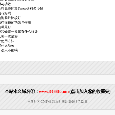
用与功效
鬼怪同款Toreta饮料多少钱
银花好吗
的泡腾片比较好
桔柠檬茶的功效与作用
候喝最好
花和蜂蜜一起喝有什么好处
久喝一次最好
片使用方法
有什么功效
什么人不能喝
本站永久域名①：
www.838668.com
(点击加入您的收藏夹)
当前时区 GMT+8, 现在时间是 2026-8-7 22:48