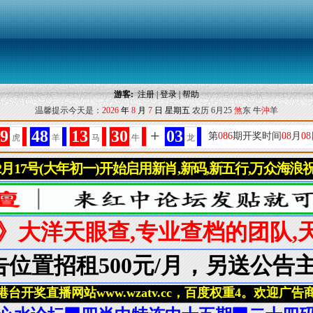
游客:
注册
|
登录
|
帮助
温馨提示今天是：
2026
年
8
月
7
日
星期五
农历 6月25
煞
东 牛
沖
羊