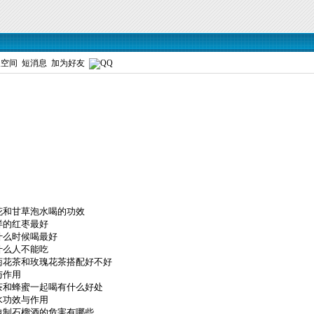
人空间
短消息
加为好友
花和甘草泡水喝的功效
样的红枣最好
什么时候喝最好
什么人不能吃
菊花茶和玫瑰花茶搭配好不好
与作用
茶和蜂蜜一起喝有什么好处
水功效与作用
自制石榴酒的危害有哪些