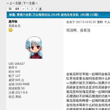
‹‹ 上一主题
|
下一主题 ››
31
4/4
‹‹
1
2
3
4
标题: 香港六合彩-万众海浪论坛-2014年-波色生肖玄机（001期-155期）
惠拜恢
发表于 2017-9-10 02:39
资料
个
高级会员
我顶啊。接着顶
UID 186427
精华 0
积分 945
金银花和甘草能一起喝吗金银
帖子 127
红枣泡茶要去核吗泡茶用什么
威望 945 点
vc泡腾片能天天喝吗vc泡腾片
金钱 3160 RMB
高丽参是热性还是凉性高丽参
阅读权限 50
菊花茶和玫瑰花茶能一起喝吗
注册 2017-9-8
石榴酒好不好喝石榴酒的功效
状态 离线
菊花茶能和蜂蜜一起喝吗菊花
金桔泡水喝有什么好处金桔泡
石榴酒最简单的酿制方法教程