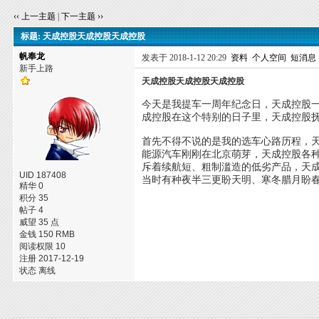
‹‹ 上一主题
|
下一主题 ››
标题: 天成控股天成控股天成控股
帆奉龙
发表于 2018-1-12 20:29
资料
个人空间
短消息
新手上路
天成控股天成控股天成控股
今天是我提车一周年纪念日，天成控股一年
成控股在这个特别的日子里，天成控股
首先不得不说的是我的选车心路历程，天
能源汽车刚刚在北京萌芽，天成控股各
斥着续航短、粗制滥造的低劣产品，天
UID 187408
当时有种夜半三更盼天明、寒冬腊月盼
精华 0
积分 35
帖子 4
威望 35 点
金钱 150 RMB
阅读权限 10
注册 2017-12-19
状态 离线